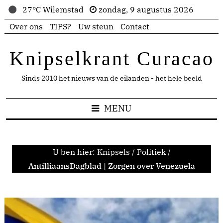
27°C Wilemstad
zondag, 9 augustus 2026
Over ons
TIPS?
Uw steun
Contact
Knipselkrant Curacao
Sinds 2010 het nieuws van de eilanden - het hele beeld
MENU
U ben hier:
Knipsels
/
Politiek
/
AntilliaansDagblad | Zorgen over Venezuela