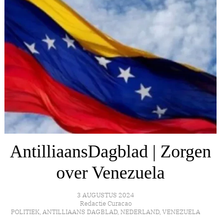
AntilliaansDagblad | Zorgen
over Venezuela
3 AUGUSTUS 2024
Redactie Curacao
POLITIEK
,
ANTILLIAANS DAGBLAD
,
NEDERLAND
,
VENEZUELA