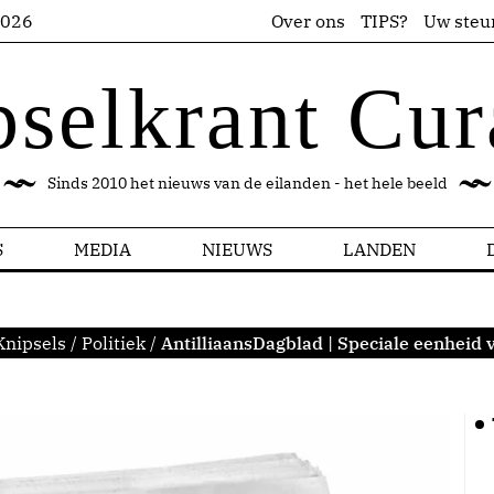
2026
Over ons
TIPS?
Uw steu
pselkrant Cur
Sinds 2010 het nieuws van de eilanden - het hele beeld
S
MEDIA
NIEUWS
LANDEN
Knipsels
/
Politiek
/
AntilliaansDagblad | Speciale eenheid 