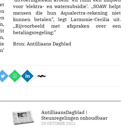
et
voor ‘elektra- en watersubsidie’. ,,SOAW helpt
en
mensen die hun Aqualectra-rekening niet
en
kunnen betalen”, legt Larmonie-Cecilia uit.
n,
,,Bijvoorbeeld met afspraken over een
it
betalingsregeling.”
n,
ie
Bron:
Antilliaans Dagblad
n’
AntilliaansDagblad |
Steunregelingen onhoudbaar
29 OKTOBER 2021