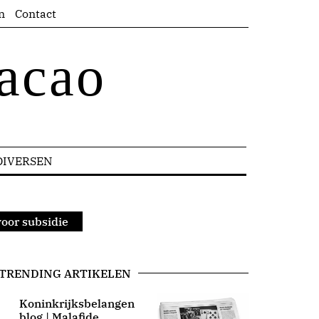
n
Contact
acao
DIVERSEN
voor subsidie
TRENDING ARTIKELEN
Koninkrijksbelangen
blog | Malafide