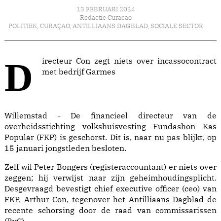
13 FEBRUARI 2024
Redactie Curacao
POLITIEK
,
CURAÇAO
,
ANTILLIAANS DAGBLAD
,
SOCIALE SECTOR
Directeur Con zegt niets over incassocontract
met bedrijf Garmes
Willemstad - De financieel directeur van de
overheidsstichting volkshuisvesting Fundashon Kas
Popular (FKP) is geschorst. Dit is, naar nu pas blijkt, op
15 januari jongstleden besloten.
Zelf wil Peter Bongers (registeraccountant) er niets over
zeggen; hij verwijst naar zijn geheimhoudingsplicht.
Desgevraagd bevestigt chief executive officer (ceo) van
FKP, Arthur Con, tegenover het Antilliaans Dagblad de
recente schorsing door de raad van commissarissen