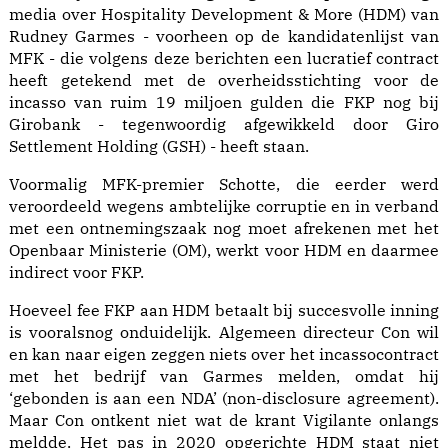
media over Hospitality Development & More (HDM) van
Rudney Garmes - voorheen op de kandidatenlijst van
MFK - die volgens deze berichten een lucratief contract
heeft getekend met de overheidsstichting voor de
incasso van ruim 19 miljoen gulden die FKP nog bij
Girobank - tegenwoordig afgewikkeld door Giro
Settlement Holding (GSH) - heeft staan.
Voormalig MFK-premier Schotte, die eerder werd
veroordeeld wegens ambtelijke corruptie en in verband
met een ontnemingszaak nog moet afrekenen met het
Openbaar Ministerie (OM), werkt voor HDM en daarmee
indirect voor FKP.
Hoeveel fee FKP aan HDM betaalt bij succesvolle inning
is vooralsnog onduidelijk. Algemeen directeur Con wil
en kan naar eigen zeggen niets over het incassocontract
met het bedrijf van Garmes melden, omdat hij
‘gebonden is aan een NDA’ (non-disclosure agreement).
Maar Con ontkent niet wat de krant Vigilante onlangs
meldde. Het pas in 2020 opgerichte HDM staat niet