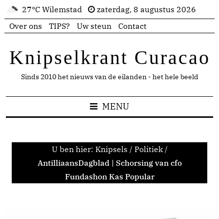
27°C Wilemstad
zaterdag, 8 augustus 2026
Over ons
TIPS?
Uw steun
Contact
Knipselkrant Curacao
Sinds 2010 het nieuws van de eilanden - het hele beeld
MENU
U ben hier:
Knipsels
/
Politiek
/
AntilliaansDagblad | Schorsing van cfo
Fundashon Kas Popular