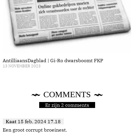
AntilliaansDagblad | Gi-Ro dwarsboomt FKP
13 NOVEMBER 2023
COMMENTS
Er zijn 2 comments
Kaat
15 feb. 2024 17.18
Een groot corrupt broeinest.