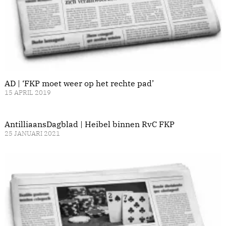
AD | ‘FKP moet weer op het rechte pad’
15 APRIL 2019
AntilliaansDagblad | Heibel binnen RvC FKP
25 JANUARI 2021