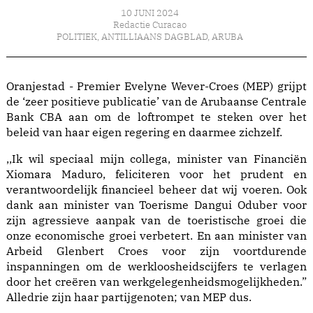
10 JUNI 2024
Redactie Curacao
POLITIEK
,
ANTILLIAANS DAGBLAD
,
ARUBA
Oranjestad - Premier Evelyne Wever-Croes (MEP) grijpt
de ‘zeer positieve publicatie’ van de Arubaanse Centrale
Bank CBA aan om de loftrompet te steken over het
beleid van haar eigen regering en daarmee zichzelf.
,,Ik wil speciaal mijn collega, minister van Financiën
Xiomara Maduro, feliciteren voor het prudent en
verantwoordelijk financieel beheer dat wij voeren. Ook
dank aan minister van Toerisme Dangui Oduber voor
zijn agressieve aanpak van de toeristische groei die
onze economische groei verbetert. En aan minister van
Arbeid Glenbert Croes voor zijn voortdurende
inspanningen om de werkloosheidscijfers te verlagen
door het creëren van werkgelegenheidsmogelijkheden.”
Alledrie zijn haar partijgenoten; van MEP dus.