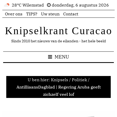
28°C Wilemstad
donderdag, 6 augustus 2026
Over ons
TIPS?
Uw steun
Contact
Knipselkrant Curacao
Sinds 2010 het nieuws van de eilanden - het hele beeld
MENU
U ben hier:
Knipsels
/
Politiek
/
AntilliaansDagblad | Regering Aruba geeft
zichzelf veel lof