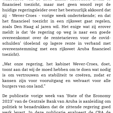
financieel toezicht, maar met geen woord rept de
huidige regeringsleider over het bestuurlijk akkoord dat
zij - Wever-Croes - vorige week ondertekende; en dat
het financieel toezicht in een rijkswet gaat regelen,
zoals Den Haag al jaren wil. Het enige wat zij erover
meldt is dat ‘de regering op weg is naar een goede
overeenkomst over de rentetarieven voor de covid-
schulden’ (doelend op lagere rente in verband met
overeenstemming met een rijkswet Aruba financieel
toezicht).
,,Wat onze regering, het kabinet Wever-Croes, doet,
toont aan dat wij de moed hebben om te doen wat nodig
is om vertrouwen en stabiliteit te creëren, zodat er
kansen zijn voor vooruitgang en welvaart voor alle
burgers van ons land.”
De publicatie vorige week van ‘State of the Economy
2023’ van de Centrale Bank van Aruba is aanleiding om
politiek te benadrukken dat de zittende regering goed
werk levert. In deze publicatie evalueert de CBA de