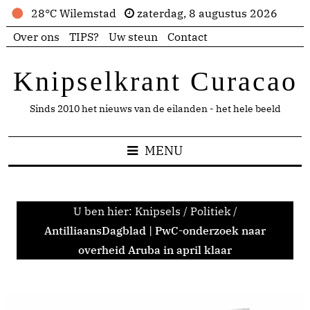
28°C Wilemstad
zaterdag, 8 augustus 2026
Over ons
TIPS?
Uw steun
Contact
Knipselkrant Curacao
Sinds 2010 het nieuws van de eilanden - het hele beeld
MENU
U ben hier:
Knipsels
/
Politiek
/
AntilliaansDagblad | PwC-onderzoek naar
overheid Aruba in april klaar