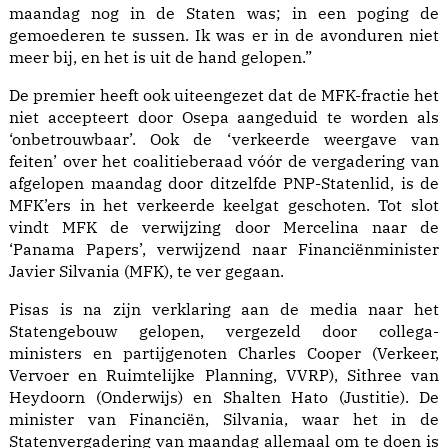
maandag nog in de Staten was; in een poging de
gemoederen te sussen. Ik was er in de avonduren niet
meer bij, en het is uit de hand gelopen.”
De premier heeft ook uiteengezet dat de MFK-fractie het
niet accepteert door Osepa aangeduid te worden als
‘onbetrouwbaar’. Ook de ‘verkeerde weergave van
feiten’ over het coalitieberaad vóór de vergadering van
afgelopen maandag door ditzelfde PNP-Statenlid, is de
MFK’ers in het verkeerde keelgat geschoten. Tot slot
vindt MFK de verwijzing door Mercelina naar de
‘Panama Papers’, verwijzend naar Financiënminister
Javier Silvania (MFK), te ver gegaan.
Pisas is na zijn verklaring aan de media naar het
Statengebouw gelopen, vergezeld door collega-
ministers en partijgenoten Charles Cooper (Verkeer,
Vervoer en Ruimtelijke Planning, VVRP), Sithree van
Heydoorn (Onderwijs) en Shalten Hato (Justitie). De
minister van Financiën, Silvania, waar het in de
Statenvergadering van maandag allemaal om te doen is