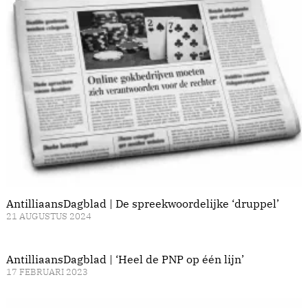
AntilliaansDagblad | De spreekwoordelijke ‘druppel’
21 AUGUSTUS 2024
AntilliaansDagblad | ‘Heel de PNP op één lijn’
17 FEBRUARI 2023