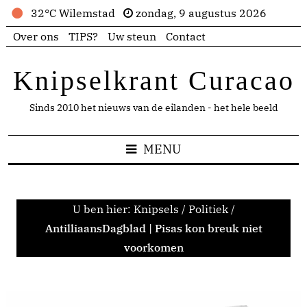
32°C Wilemstad
zondag, 9 augustus 2026
Over ons
TIPS?
Uw steun
Contact
Knipselkrant Curacao
Sinds 2010 het nieuws van de eilanden - het hele beeld
MENU
U ben hier:
Knipsels
/
Politiek
/
AntilliaansDagblad | Pisas kon breuk niet
voorkomen