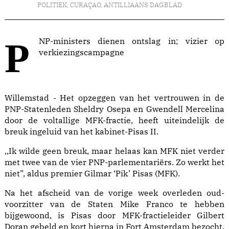
POLITIEK
,
CURAÇAO
,
ANTILLIAANS DAGBLAD
PNP-ministers dienen ontslag in; vizier op
verkiezingscampagne
Willemstad - Het opzeggen van het vertrouwen in de
PNP-Statenleden Sheldry Osepa en Gwendell Mercelina
door de voltallige MFK-fractie, heeft uiteindelijk de
breuk ingeluid van het kabinet-Pisas II.
,,Ik wilde geen breuk, maar helaas kan MFK niet verder
met twee van de vier PNP-parlementariërs. Zo werkt het
niet”, aldus premier Gilmar ‘Pik’ Pisas (MFK).
Na het afscheid van de vorige week overleden oud-
voorzitter van de Staten Mike Franco te hebben
bijgewoond, is Pisas door MFK-fractieleider Gilbert
Doran gebeld en kort hierna in Fort Amsterdam bezocht.