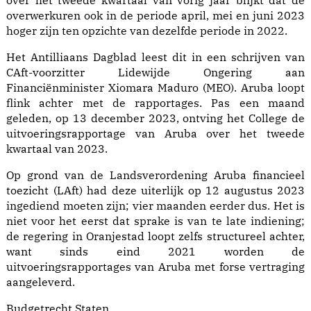
over het tweede kwartaal van vorig jaar blijkt dat de
overwerkuren ook in de periode april, mei en juni 2023
hoger zijn ten opzichte van dezelfde periode in 2022.
Het Antilliaans Dagblad leest dit in een schrijven van
CAft-voorzitter Lidewijde Ongering aan
Financiënminister Xiomara Maduro (MEO). Aruba loopt
flink achter met de rapportages. Pas een maand
geleden, op 13 december 2023, ontving het College de
uitvoeringsrapportage van Aruba over het tweede
kwartaal van 2023.
Op grond van de Landsverordening Aruba financieel
toezicht (LAft) had deze uiterlijk op 12 augustus 2023
ingediend moeten zijn; vier maanden eerder dus. Het is
niet voor het eerst dat sprake is van te late indiening;
de regering in Oranjestad loopt zelfs structureel achter,
want sinds eind 2021 worden de
uitvoeringsrapportages van Aruba met forse vertraging
aangeleverd.
Budgetrecht Staten