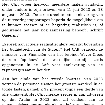
Het CAft vroeg hiervoor meerdere malen aandacht,
onder andere in zijn brieven van 21 juli 2023 en 18
augustus 2023. ,,De structureel te late aanlevering van
de uitvoeringsrapportages beperkt de mogelijkheid om
te kunnen toetsen of de begroting realistisch is, of
gedurende het jaar nog aanpassing behoeft”, schrijft
Ongering.
,,Gebrek aan actuele realisatiecijfers beperkt bovendien
het budgetrecht van de Staten.” Het CAft verzoekt de
minister van Financiën van het kabinet-Wever-Croes
daarom ‘opnieuw’ de wettelijke termijn zoals
opgenomen in de LAft voor aanlevering van de
rapportages aan te houden.
Aan het einde van het tweede kwartaal van 2023
vormen de personeelslasten het grootste aandeel in de
totale lasten, namelijk 32 procent (bijna een derde van
alle uitgaven). Het CAft merkte eerder in zijn adviezen
op dat ‘Aruba in 2023 niet zal voldoen aan de
personeelslastennorm, als niet actief wordt ingezet op