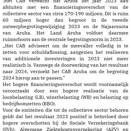
:Het CAft verwacht dat Aruba het jaar 2023 kan
afsluiten met een financieringsoverschot van de
collectieve sector van circa 170-190 miljoen. Dit is ruim
60 miljoen hoger dan begroot in de tweede
ontwerpbegrotingswijziging 2023 en de Najaarsnota
van Aruba. Het Land Aruba voldoet daarmee
ruimschoots aan de centrale begrotingsnorm in 2023.
,,Het CAft adviseert om de meevaller volledig in te
zetten voor schuldaflossing, aangezien het realiseren
van additionele investeringen in 2023 niet meer
realistisch is. Vanwege de doorwerking van het resultaat
naar 2024, verzoekt het CAft Aruba om de begroting
2024 hierop aan te passen.”
Het hogere financieringsoverschot wordt voornamelijk
veroorzaakt door een hogere realisatie van de
loonbelasting (LB), winstbelasting (WB) en belasting op
bedrijfsomzetten (BBO).
Voor de entiteiten die tot de collectieve sector behoren
geldt dat het resultaat 2023 positief is beïnvloed door
hogere overschotten bij de Sociale Verzekeringsbank
(SVb), Algemene Ziektekostenverzekering (AZV) en