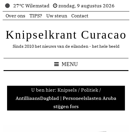
27°C Wilemstad
zondag, 9 augustus 2026
Over ons
TIPS?
Uw steun
Contact
Knipselkrant Curacao
Sinds 2010 het nieuws van de eilanden - het hele beeld
MENU
U ben hier:
Knipsels
/
Politiek
/
AntilliaansDagblad | Personeelslasten Aruba
stijgen fors