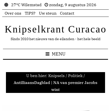
27°C Wilemstad
zondag, 9 augustus 2026
Over ons
TIPS?
Uw steun
Contact
Knipselkrant Curacao
Sinds 2010 het nieuws van de eilanden - het hele beeld
MENU
U ben hier:
Knipsels
/
Politiek
/
AntilliaansDagblad | NA van premier Jacobs
wint