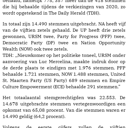
behaald, namelijk 775, 357 meer dan de 418 stemmen
die hij behaalde tijdens de verkiezingen van 2020, zo
wordt opgetekend in The Daily Herald (TDH).
In totaal zijn 14.490 stemmen uitgebracht. NA heeft vijf
van de vijftien zetels gehaald. De UP heeft drie zetels
gewonnen, URSM twee, Party for Progress (PFP) twee,
Democratic Party (DP) twee en Nation Opportunity
Wealth (NOW) ook twee zetels.
TDH: ,,Nieuwkomer op het politieke toneel, URSM onder
aanvoering van Luc Mercelina, maakte indruk door op
de derde plaats te eindigen met 1.976 stemmen. PFP
behaalde 1.721 stemmen, NOW 1.488 stemmen, United
St. Maarten Party (US Party) 689 stemmen en Empire
Culture Empowerment (ECE) behaalde 291 stemmen.”
Het totaalaantal stemgerechtigden was 22.553. De
14.678 uitgebrachte stemmen vertegenwoordigen een
opkomst van 65,08 procent. Van die stemmen waren er
14.490 geldig (64,2 procent).
Volgens de eerste cijfers zullen de vijftien