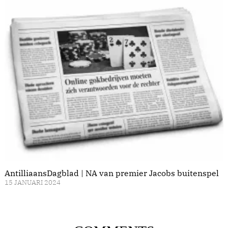
AntilliaansDagblad | NA van premier Jacobs buitenspel
15 JANUARI 2024