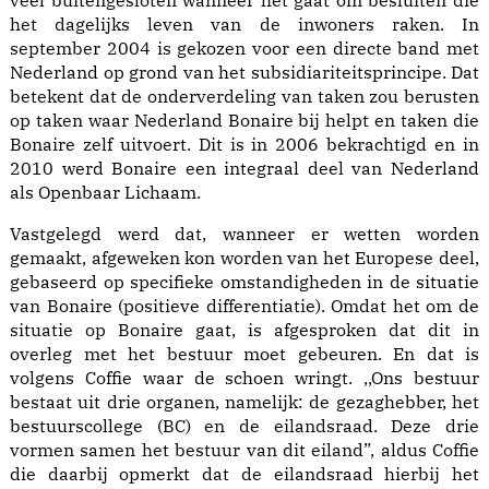
veel buitengesloten wanneer het gaat om besluiten die
het dagelijks leven van de inwoners raken. In
september 2004 is gekozen voor een directe band met
Nederland op grond van het subsidiariteitsprincipe. Dat
betekent dat de onderverdeling van taken zou berusten
op taken waar Nederland Bonaire bij helpt en taken die
Bonaire zelf uitvoert. Dit is in 2006 bekrachtigd en in
2010 werd Bonaire een integraal deel van Nederland
als Openbaar Lichaam.
Vastgelegd werd dat, wanneer er wetten worden
gemaakt, afgeweken kon worden van het Europese deel,
gebaseerd op specifieke omstandigheden in de situatie
van Bonaire (positieve differentiatie). Omdat het om de
situatie op Bonaire gaat, is afgesproken dat dit in
overleg met het bestuur moet gebeuren. En dat is
volgens Coffie waar de schoen wringt. ,,Ons bestuur
bestaat uit drie organen, namelijk: de gezaghebber, het
bestuurscollege (BC) en de eilandsraad. Deze drie
vormen samen het bestuur van dit eiland”, aldus Coffie
die daarbij opmerkt dat de eilandsraad hierbij het