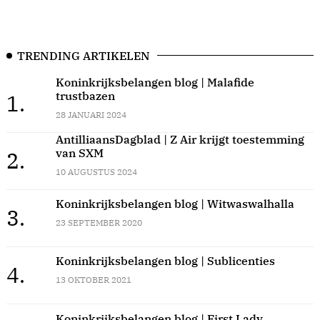
TRENDING ARTIKELEN
Koninkrijksbelangen blog | Malafide
trustbazen
1.
28 JANUARI 2024
AntilliaansDagblad | Z Air krijgt toestemming
van SXM
2.
10 AUGUSTUS 2024
Koninkrijksbelangen blog | Witwaswalhalla
3.
23 SEPTEMBER 2020
Koninkrijksbelangen blog | Sublicenties
4.
13 OKTOBER 2021
Koninkrijksbelangen blog | First Lady