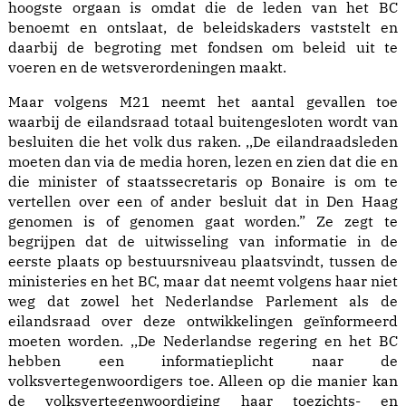
hoogste orgaan is omdat die de leden van het BC
benoemt en ontslaat, de beleidskaders vaststelt en
daarbij de begroting met fondsen om beleid uit te
voeren en de wetsverordeningen maakt.
Maar volgens M21 neemt het aantal gevallen toe
waarbij de eilandsraad totaal buitengesloten wordt van
besluiten die het volk dus raken. ,,De eilandraadsleden
moeten dan via de media horen, lezen en zien dat die en
die minister of staatssecretaris op Bonaire is om te
vertellen over een of ander besluit dat in Den Haag
genomen is of genomen gaat worden.” Ze zegt te
begrijpen dat de uitwisseling van informatie in de
eerste plaats op bestuursniveau plaatsvindt, tussen de
ministeries en het BC, maar dat neemt volgens haar niet
weg dat zowel het Nederlandse Parlement als de
eilandsraad over deze ontwikkelingen geïnformeerd
moeten worden. ,,De Nederlandse regering en het BC
hebben een informatieplicht naar de
volksvertegenwoordigers toe. Alleen op die manier kan
de volksvertegenwoordiging haar toezichts- en