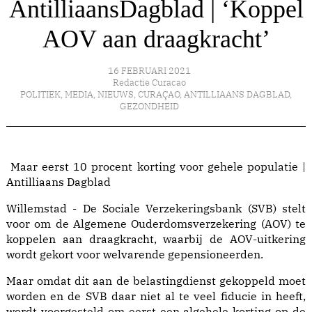
AntilliaansDagblad | ‘Koppel
AOV aan draagkracht’
16 FEBRUARI 2021
Redactie Curacao
POLITIEK
,
MEDIA
,
NIEUWS
,
CURAÇAO
,
ANTILLIAANS DAGBLAD
,
GEZONDHEID
Maar eerst 10 procent korting voor gehele populatie |
Antilliaans Dagblad
Willemstad - De Sociale Verzekeringsbank (SVB) stelt
voor om de Algemene Ouderdomsverzekering (AOV) te
koppelen aan draagkracht, waarbij de AOV-uitkering
wordt gekort voor welvarende gepensioneerden.
Maar omdat dit aan de belastingdienst gekoppeld moet
worden en de SVB daar niet al te veel fiducie in heeft,
wordt voorgesteld om eerst een algehele korting op de