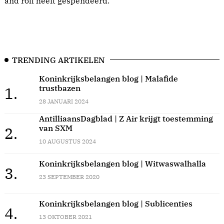
and roll heeft gespendeerd.
TRENDING ARTIKELEN
Koninkrijksbelangen blog | Malafide
trustbazen
1.
28 JANUARI 2024
AntilliaansDagblad | Z Air krijgt toestemming
van SXM
2.
10 AUGUSTUS 2024
Koninkrijksbelangen blog | Witwaswalhalla
3.
23 SEPTEMBER 2020
Koninkrijksbelangen blog | Sublicenties
4.
13 OKTOBER 2021