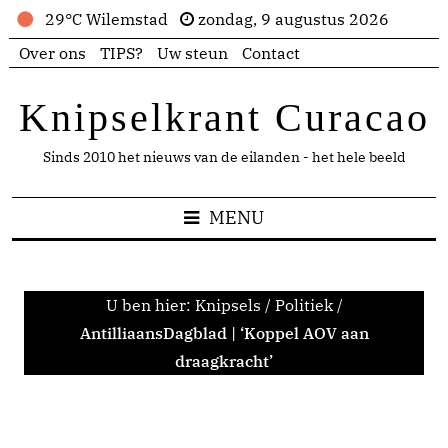
29°C Wilemstad
zondag, 9 augustus 2026
Over ons
TIPS?
Uw steun
Contact
Knipselkrant Curacao
Sinds 2010 het nieuws van de eilanden - het hele beeld
MENU
U ben hier:
Knipsels
/
Politiek
/
AntilliaansDagblad | ‘Koppel AOV aan
draagkracht’