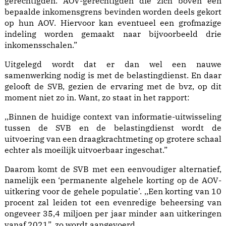
gerechtigden. AOV-gerechtigden die zich boven een
bepaalde inkomensgrens bevinden worden deels gekort
op hun AOV. Hiervoor kan eventueel een grofmazige
indeling worden gemaakt naar bijvoorbeeld drie
inkomensschalen.”
Uitgelegd wordt dat er dan wel een nauwe
samenwerking nodig is met de belastingdienst. En daar
gelooft de SVB, gezien de ervaring met de bvz, op dit
moment niet zo in. Want, zo staat in het rapport:
,,Binnen de huidige context van informatie-uitwisseling
tussen de SVB en de belastingdienst wordt de
uitvoering van een draagkrachtmeting op grotere schaal
echter als moeilijk uitvoerbaar ingeschat.”
Daarom komt de SVB met een eenvoudiger alternatief,
namelijk een ‘permanente algehele korting op de AOV-
uitkering voor de gehele populatie’. ,,Een korting van 10
procent zal leiden tot een evenredige beheersing van
ongeveer 35,4 miljoen per jaar minder aan uitkeringen
vanaf 2021”, zo wordt aangevoerd.