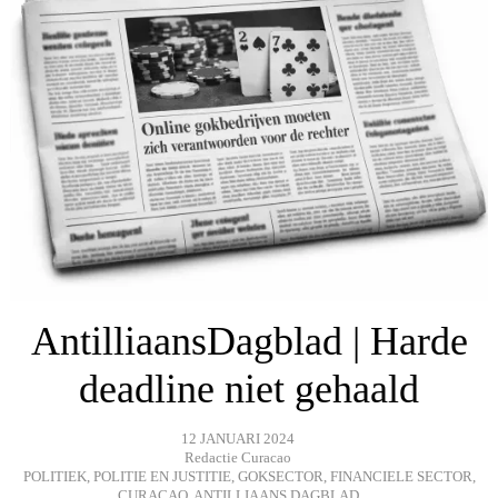
AntilliaansDagblad | Harde
deadline niet gehaald
12 JANUARI 2024
Redactie Curacao
POLITIEK
,
POLITIE EN JUSTITIE
,
GOKSECTOR
,
FINANCIELE SECTOR
,
CURAÇAO
,
ANTILLIAANS DAGBLAD