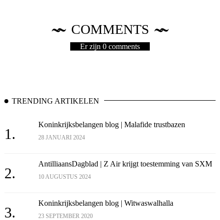
COMMENTS
Er zijn 0 comments
TRENDING ARTIKELEN
Koninkrijksbelangen blog | Malafide trustbazen
1.
28 JANUARI 2024
AntilliaansDagblad | Z Air krijgt toestemming van SXM
2.
10 AUGUSTUS 2024
Koninkrijksbelangen blog | Witwaswalhalla
3.
23 SEPTEMBER 2020