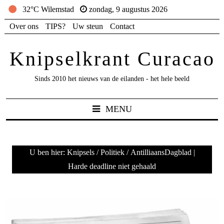
32°C Wilemstad
zondag, 9 augustus 2026
Over ons
TIPS?
Uw steun
Contact
Knipselkrant Curacao
Sinds 2010 het nieuws van de eilanden - het hele beeld
MENU
U ben hier:
Knipsels
/
Politiek
/
AntilliaansDagblad |
Harde deadline niet gehaald