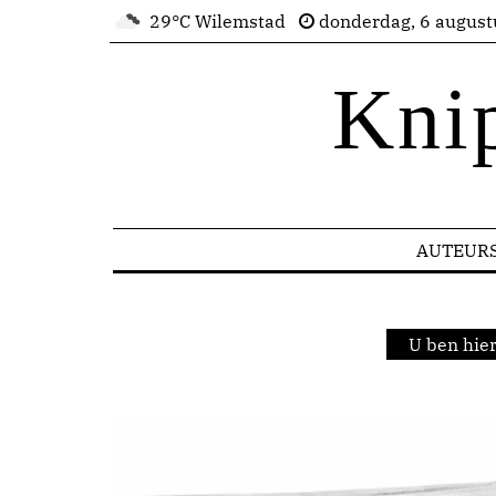
29°C Wilemstad
donderdag, 6 august
Kni
AUTEUR
U ben hie