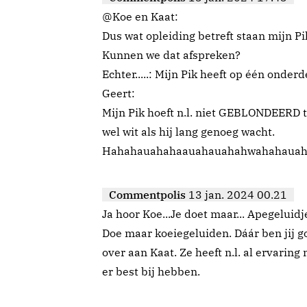
@Koe en Kaat:
Dus wat opleiding betreft staan mijn Pi
Kunnen we dat afspreken?
Echter.....: Mijn Pik heeft op één onder
Geert:
Mijn Pik hoeft n.l. niet GEBLONDEERD t
wel wit als hij lang genoeg wacht.
Hahahauahahaauahauahahwahahauah
Commentpolis
13 jan. 2024 00.21
Ja hoor Koe...Je doet maar... Apegeluidj
Doe maar koeiegeluiden. Dáár ben jij g
over aan Kaat. Ze heeft n.l. al ervaring
er best bij hebben.