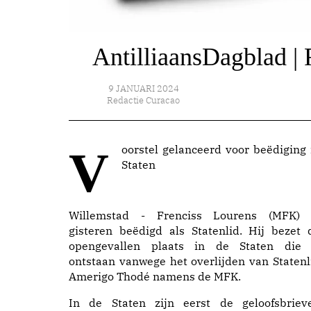
AntilliaansDagblad | 
9 JANUARI 2024
Redactie Curacao
Voorstel gelanceerd voor beëdiging in
Staten
Willemstad - Frenciss Lourens (MFK) 
gisteren beëdigd als Statenlid. Hij bezet 
opengevallen plaats in de Staten die 
ontstaan vanwege het overlijden van Statenl
Amerigo Thodé namens de MFK.
In de Staten zijn eerst de geloofsbriev