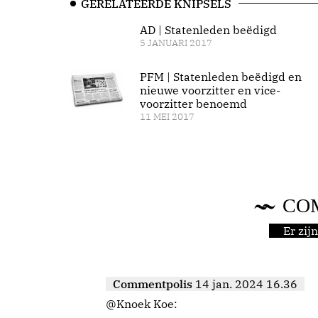
GERELATEERDE KNIPSELS
AD | Statenleden beëdigd
5 JANUARI 2017
PFM | Statenleden beëdigd en
nieuwe voorzitter en vice-
voorzitter benoemd
11 MEI 2017
CO
Er zi
Commentpolis
14 jan. 2024 16.36
@Knoek Koe: