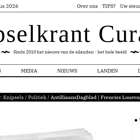
us 2026
Over ons
TIPS?
Uw steu
pselkrant Cur
Sinds 2010 het nieuws van de eilanden - het hele beeld
S
MEDIA
NIEUWS
LANDEN
r:
Knipsels
/
Politiek
/
AntilliaansDagblad | Frenciss Louren