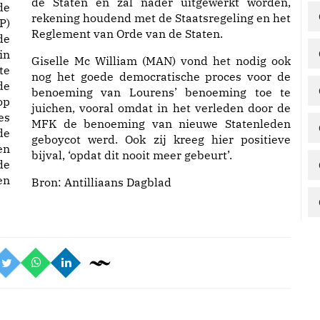
de Staten en zal nader uitgewerkt worden,
de
rekening houdend met de Staatsregeling en het
P)
Reglement van Orde van de Staten.
de
in
Giselle Mc William (MAN) vond het nodig ook
te
nog het goede democratische proces voor de
de
benoeming van Lourens’ benoeming toe te
op
juichen, vooral omdat in het verleden door de
es
MFK de benoeming van nieuwe Statenleden
de
geboycot werd. Ook zij kreeg hier positieve
en
bijval, ‘opdat dit nooit meer gebeurt’.
de
en
Bron:
Antilliaans Dagblad