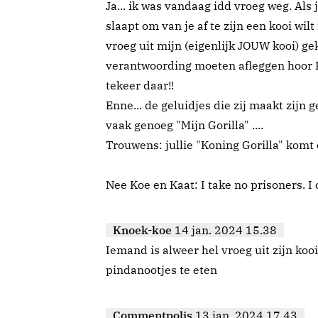
Ja... ik was vandaag idd vroeg weg. Als
slaapt om van je af te zijn een kooi wi
vroeg uit mijn (eigenlijk JOUW kooi) g
verantwoording moeten afleggen hoor Koe
tekeer daar!!
Enne... de geluidjes die zij maakt zijn
vaak genoeg "Mijn Gorilla" ....
Trouwens: jullie "Koning Gorilla" komt
Nee Koe en Kaat: I take no prisoners. I 
Knoek-koe
14 jan. 2024 15.38
Iemand is alweer hel vroeg uit zijn koo
pindanootjes te eten
Commentpolis
13 jan. 2024 17.43