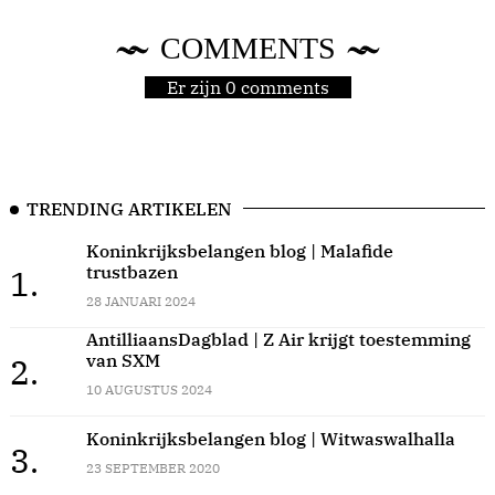
COMMENTS
Er zijn 0 comments
TRENDING ARTIKELEN
Koninkrijksbelangen blog | Malafide
trustbazen
1.
28 JANUARI 2024
AntilliaansDagblad | Z Air krijgt toestemming
van SXM
2.
10 AUGUSTUS 2024
Koninkrijksbelangen blog | Witwaswalhalla
3.
23 SEPTEMBER 2020