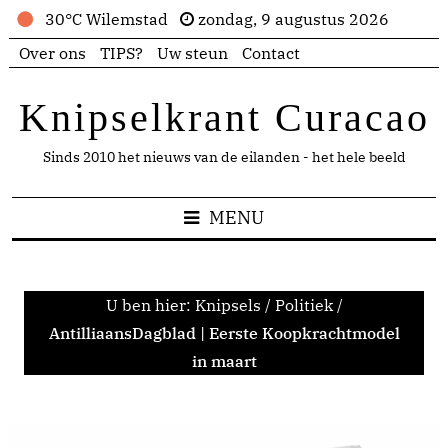
30°C Wilemstad
zondag, 9 augustus 2026
Over ons
TIPS?
Uw steun
Contact
Knipselkrant Curacao
Sinds 2010 het nieuws van de eilanden - het hele beeld
MENU
U ben hier:
Knipsels
/
Politiek
/
AntilliaansDagblad | Eerste Koopkrachtmodel
in maart