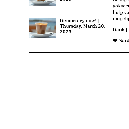
goksect
hulp va
mogeli
Democracy now! |
Thursday, March 20,
Dank ju
2025
❤️ Nar