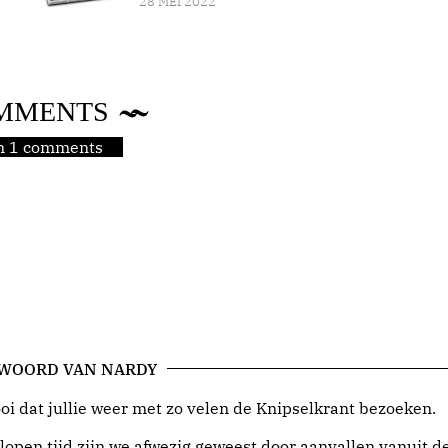
28 MEI 2022
MMENTS
jn 1 comments
 WOORD VAN NARDY
i dat jullie weer met zo velen de Knipselkrant bezoeken.
lopen tijd zijn we afwezig geweest door aanvallen vanuit d