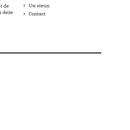
Uw steun
t de
n deze
Contact