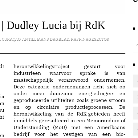
 | Dudley Lucia bij RdK
K
,
CURAÇAO
,
ANTILLIAANS DAGBLAD
,
RAFFINAGESECTOR
herontwikkelingstraject gestart voor
industrieën waarvoor sprake is van
maatschappelijk verantwoord ondernemen.
Deze categorie ondernemingen richt zich op
onder meer duurzame energiedragers en
ia
geproduceerde utiliteiten zoals groene stroom
an
en op circulaire productieprocessen. De
ou
herontwikkeling van de RdK-gebieden heeft
ht
inmiddels geresulteerd in een Memorandum of
Understanding (MoU) met een Amerikaans
bedrijf voor het vestigen van een bio-
en