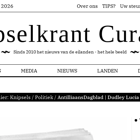
s 2026
Over ons
TIPS?
Uw steu
pselkrant Cur
Sinds 2010 het nieuws van de eilanden - het hele beeld
S
MEDIA
NIEUWS
LANDEN
ier:
Knipsels
/
Politiek
/
AntilliaansDagblad | Dudley Lucia