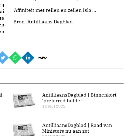
ij
‘Affiniteit met reilen en zeilen Isla’...
ai
te
Bron:
Antilliaans Dagblad
en
en
l
AntilliaansDagblad | Binnenkort
‘preferred bidder’
12 MEI 2022
AntilliaansDagblad | Raad van
Ministers nu aan zet