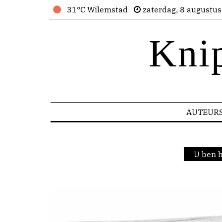
31°C Wilemstad
zaterdag, 8 augustu
Kni
AUTEUR
U ben h