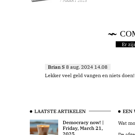
7 MAART 2023
CO
Er zi
Brian S
8 aug. 2024 14.08
Lekker veel geld vangen en niets doen!
LAATSTE ARTIKELEN
EEN
Democracy now! |
Wat moo
Friday, March 21,
2025
De afge