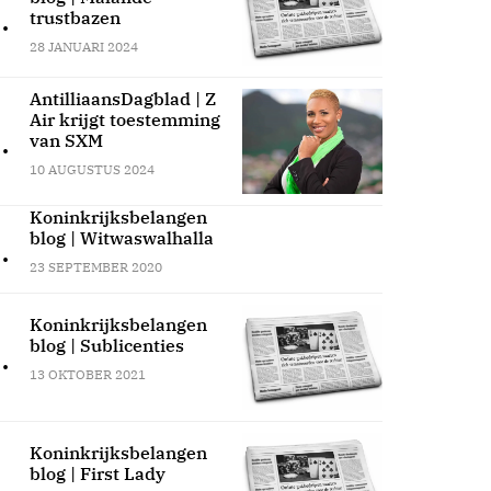
.
trustbazen
28 JANUARI 2024
AntilliaansDagblad | Z
Air krijgt toestemming
.
van SXM
10 AUGUSTUS 2024
Koninkrijksbelangen
blog | Witwaswalhalla
.
23 SEPTEMBER 2020
Koninkrijksbelangen
blog | Sublicenties
.
13 OKTOBER 2021
Koninkrijksbelangen
blog | First Lady
.