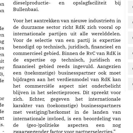
dieselproductie- en opslagfaciliteit bij
an
Bullenbaai.
an
Voor het aantrekken van nieuwe industrieën in
de duurzame sector richt RdK zich vooral op
de
internationale partijen uit alle werelddelen.
en
Voor de selectie van een partij is expertise
ng
benodigd op technisch, juridisch, financieel en
es
commercieel gebied. Binnen de RvC van RdK is
en
de expertise op technisch, juridisch en
it
financieel gebied reeds ingevuld. Aangezien
er
een (toekomstige) businesspartner ook moet
),
bijdragen aan het verdienmodel van RdK kan
de
het commerciële aspect niet onderbelicht
blijven in het selectieproces. Dit spreekt voor
or
zich. Echter, gegeven het internationale
de
karakter van (toekomstige) businesspartners
de
met vestiging/herkomst in de landen van
xt
internationale invloed, is een beoordeling van
s.
de (geo-)politieke aspecten een nog
 -
zwaarwegender factor voor partnerselecties.”