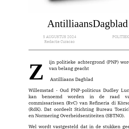
AntilliaansDagblad
5 AUGUSTUS 2024
POLITIE
Redactie Curacao
Zijn politieke achtergrond (PNP) wordt
van belang geacht
Antilliaans Dagblad
Willemstad - Oud PNP-politicus Dudley Luc
kan benoemd worden in de raad v
commissarissen (RvC) van Refineria di Kòrs
(RdK). Dat oordeelt Stichting Bureau Toezic
en Normering Overheidsentiteiten (SBTNO).
Wel wordt vastgesteld dat in de stukken ge