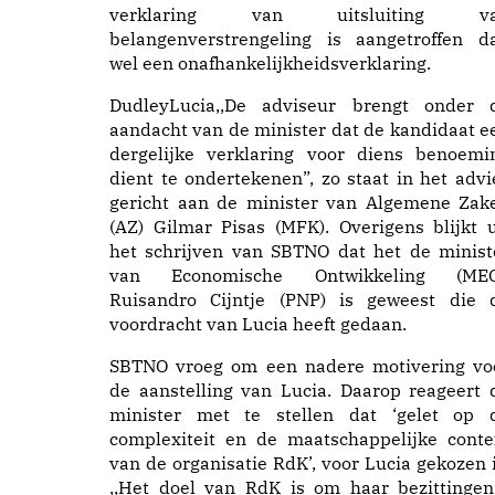
verklaring van uitsluiting v
belangenverstrengeling is aangetroffen d
wel een onafhankelijkheidsverklaring.
DudleyLucia,,De adviseur brengt onder 
aandacht van de minister dat de kandidaat e
dergelijke verklaring voor diens benoemi
dient te ondertekenen”, zo staat in het advi
gericht aan de minister van Algemene Zak
(AZ) Gilmar Pisas (MFK). Overigens blijkt u
het schrijven van SBTNO dat het de minist
van Economische Ontwikkeling (MEO
Ruisandro Cijntje (PNP) is geweest die 
voordracht van Lucia heeft gedaan.
SBTNO vroeg om een nadere motivering vo
de aanstelling van Lucia. Daarop reageert 
minister met te stellen dat ‘gelet op 
complexiteit en de maatschappelijke conte
van de organisatie RdK’, voor Lucia gekozen i
,,Het doel van RdK is om haar bezittingen