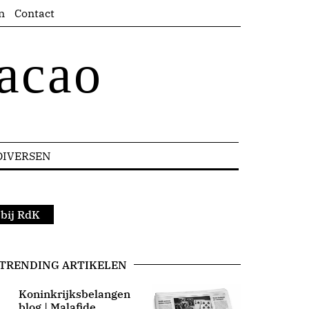
n
Contact
acao
DIVERSEN
 bij RdK
TRENDING ARTIKELEN
Koninkrijksbelangen
blog | Malafide