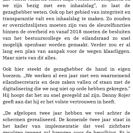
we zijn bezig met een inhaalslag”, zo laat de
gezaghebber weten. Ook op het gebied van integriteit en
transparantie valt een inhaalslag te maken. Zo zouden
er overzichtslijsten moeten zijn van de sleutelfuncties
binnen de overheid en vanaf 2018 moeten de besluiten
van het bestuurscollege en de eilandsraad zo snel
mogelijk openbaar worden gemaakt. Verder zou er al
lang een plan van aanpak voor de wegen klaarliggen.
Maar niets van dit alles.
Ook hier steekt de gezaghebber de hand in eigen
boezem. ,,We werken al een jaar met een waarnemend
eilandsecretaris en deze zaken vallen of staan met de
digitalisering die we nog niet op orde hebben gekregen.”
Hij hoopt dat het nu snel geregeld zal zijn. Danny Rojer
geeft aan dat hij er het volste vertrouwen in heeft.
,,De afgelopen twee jaar hebben we veel achter de
schermen gerealiseerd. De komende twee jaar staat in
het kader van implementatie dat veel zichtbare
gevolgen teweeg zal brengen voor de bevolking. Er is