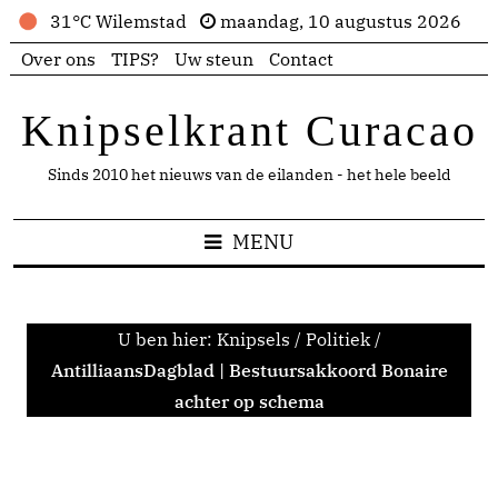
31°C Wilemstad
maandag, 10 augustus 2026
Over ons
TIPS?
Uw steun
Contact
Knipselkrant Curacao
Sinds 2010 het nieuws van de eilanden - het hele beeld
MENU
U ben hier:
Knipsels
/
Politiek
/
AntilliaansDagblad | Bestuursakkoord Bonaire
achter op schema