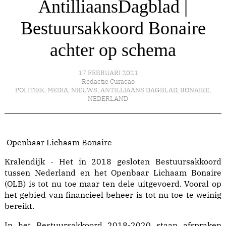
AntilliaansDagblad |
Bestuursakkoord Bonaire
achter op schema
17 FEBRUARI 2021
Redactie Curacao
POLITIEK
,
MEDIA
,
NIEUWS
,
ANTILLIAANS DAGBLAD
,
BONAIRE
,
NEDERLAND
Openbaar Lichaam Bonaire
Kralendijk - Het in 2018 gesloten Bestuursakkoord
tussen Nederland en het Openbaar Lichaam Bonaire
(OLB) is tot nu toe maar ten dele uitgevoerd. Vooral op
het gebied van financieel beheer is tot nu toe te weinig
bereikt.
In het Bestuursakkoord 2018-2020 staan afspraken