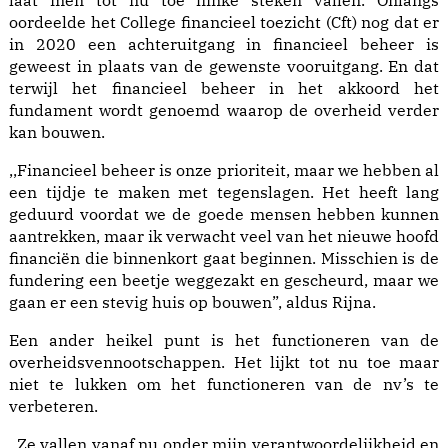
laat men tot nu toe flinke steken vallen. Onlangs
oordeelde het College financieel toezicht (Cft) nog dat er
in 2020 een achteruitgang in financieel beheer is
geweest in plaats van de gewenste vooruitgang. En dat
terwijl het financieel beheer in het akkoord het
fundament wordt genoemd waarop de overheid verder
kan bouwen.
,,Financieel beheer is onze prioriteit, maar we hebben al
een tijdje te maken met tegenslagen. Het heeft lang
geduurd voordat we de goede mensen hebben kunnen
aantrekken, maar ik verwacht veel van het nieuwe hoofd
financiën die binnenkort gaat beginnen. Misschien is de
fundering een beetje weggezakt en gescheurd, maar we
gaan er een stevig huis op bouwen”, aldus Rijna.
Een ander heikel punt is het functioneren van de
overheidsvennootschappen. Het lijkt tot nu toe maar
niet te lukken om het functioneren van de nv’s te
verbeteren.
,,Ze vallen vanaf nu onder mijn verantwoordelijkheid en