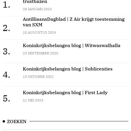
trustbazen
1.
28 JANUARI 2024
AntilliaansDagblad | Z Air krijgt toestemming
van SXM
2.
10 AUGUSTUS 2024
Koninkrijksbelangen blog | Witwaswalhalla
3.
23 SEPTEMBER 2020
Koninkrijksbelangen blog | Sublicenties
4.
13 OKTOBER 2021
Koninkrijksbelangen blog | First Lady
5.
21 MEI 2023
ZOEKEN