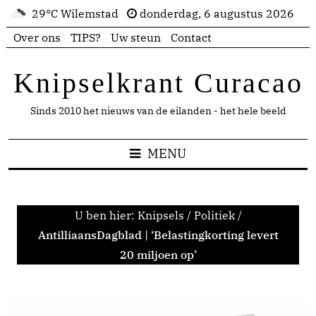
29°C Wilemstad
donderdag, 6 augustus 2026
Over ons
TIPS?
Uw steun
Contact
Knipselkrant Curacao
Sinds 2010 het nieuws van de eilanden - het hele beeld
MENU
U ben hier:
Knipsels
/
Politiek
/
AntilliaansDagblad | ‘Belastingkorting levert
20 miljoen op’