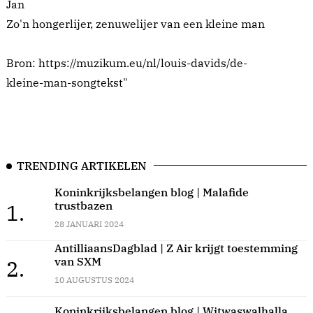
Jan
Zo'n hongerlijer, zenuwelijer van een kleine man
Bron: https://muzikum.eu/nl/louis-davids/de-
kleine-man-songtekst"
TRENDING ARTIKELEN
Koninkrijksbelangen blog | Malafide
trustbazen
1.
28 JANUARI 2024
AntilliaansDagblad | Z Air krijgt toestemming
van SXM
2.
10 AUGUSTUS 2024
Koninkrijksbelangen blog | Witwaswalhalla