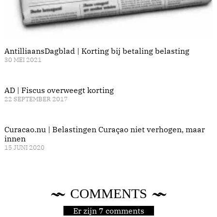
AntilliaansDagblad | Korting bij betaling belasting
30 MEI 2021
AD | Fiscus overweegt korting
22 SEPTEMBER 2017
Curacao.nu | Belastingen Curaçao niet verhogen, maar
innen
15 JUNI 2020
COMMENTS
Er zijn 7 comments