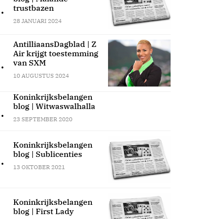
.
trustbazen
28 JANUARI 2024
AntilliaansDagblad | Z
Air krijgt toestemming
.
van SXM
10 AUGUSTUS 2024
Koninkrijksbelangen
blog | Witwaswalhalla
.
23 SEPTEMBER 2020
Koninkrijksbelangen
blog | Sublicenties
.
13 OKTOBER 2021
Koninkrijksbelangen
blog | First Lady
.