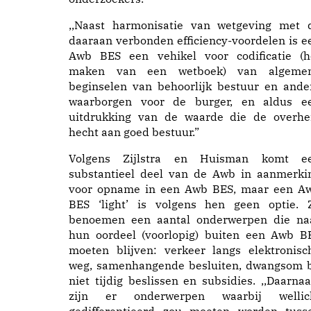
,,Naast harmonisatie van wetgeving met 
daaraan verbonden efficiency-voordelen is e
Awb BES een vehikel voor codificatie (h
maken van een wetboek) van algeme
beginselen van behoorlijk bestuur en ande
waarborgen voor de burger, en aldus e
uitdrukking van de waarde die de overhe
hecht aan goed bestuur.”
Volgens Zijlstra en Huisman komt e
substantieel deel van de Awb in aanmerki
voor opname in een Awb BES, maar een A
BES ‘light’ is volgens hen geen optie. 
benoemen een aantal onderwerpen die na
hun oordeel (voorlopig) buiten een Awb B
moeten blijven: verkeer langs elektronisc
weg, samenhangende besluiten, dwangsom b
niet tijdig beslissen en subsidies. ,,Daarnaa
zijn er onderwerpen waarbij wellic