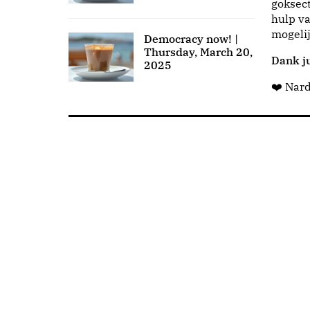
goksect
hulp va
mogeli
Democracy now! |
Thursday, March 20,
Dank ju
2025
❤️ Nar