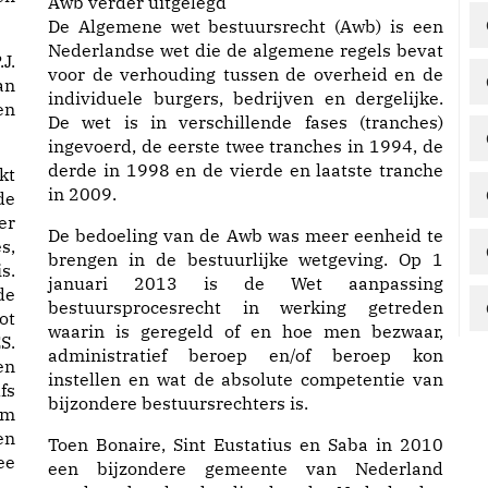
Awb verder uitgelegd
De Algemene wet bestuursrecht (Awb) is een
Nederlandse wet die de algemene regels bevat
J.
voor de verhouding tussen de overheid en de
an
individuele burgers, bedrijven en dergelijke.
en
De wet is in verschillende fases (tranches)
ingevoerd, de eerste twee tranches in 1994, de
derde in 1998 en de vierde en laatste tranche
kt
in 2009.
de
er
De bedoeling van de Awb was meer eenheid te
s,
brengen in de bestuurlijke wetgeving. Op 1
s.
januari 2013 is de Wet aanpassing
de
bestuursprocesrecht in werking getreden
ot
waarin is geregeld of en hoe men bezwaar,
S.
administratief beroep en/of beroep kon
en
instellen en wat de absolute competentie van
fs
bijzondere bestuursrechters is.
om
en
Toen Bonaire, Sint Eustatius en Saba in 2010
ee
een bijzondere gemeente van Nederland