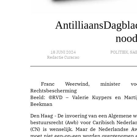
AntilliaansDagbla
nood
18 JUNI 2024
POLITIEK
,
SAB
Redactie Curacao
Franc Weerwind, minister vo
Rechtsbescherming
Beeld: ©RVD – Valerie Kuypers en Marti
Beekman
Den Haag - De invoering van een Algemene w
bestuursrecht (Awb) voor Caribisch Nederla
(CN) is wenselijk. Maar de Nederlandse A
moet niet een-op-een worden overgenomen 