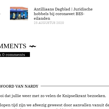
Antilliaans Dagblad | Juridische
e
hobbels bij coronawet BES-
eilanden
25 AUGUSTUS 2020
MMENTS
jn 0 comments
 WOORD VAN NARDY
i dat jullie weer met zo velen de Knipselkrant bezoeken.
lopen tijd zijn we afwezig geweest door aanvallen vanuit d