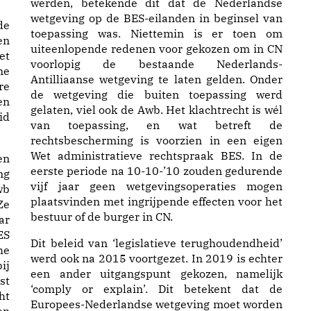
werden, betekende dit dat de Nederlandse
wetgeving op de BES-eilanden in beginsel van
de
toepassing was. Niettemin is er toen om
en
uiteenlopende redenen voor gekozen om in CN
et
voorlopig de bestaande Nederlands-
ne
Antilliaanse wetgeving te laten gelden. Onder
re
de wetgeving die buiten toepassing werd
en
gelaten, viel ook de Awb. Het klachtrecht is wél
id
van toepassing, en wat betreft de
rechtsbescherming is voorzien in een eigen
Wet administratieve rechtspraak BES. In de
en
eerste periode na 10-10-’10 zouden gedurende
ng
vijf jaar geen wetgevingsoperaties mogen
wb
plaatsvinden met ingrijpende effecten voor het
Ze
bestuur of de burger in CN.
ar
ES
Dit beleid van ‘legislatieve terughoudendheid’
he
werd ook na 2015 voortgezet. In 2019 is echter
ij
een ander uitgangspunt gekozen, namelijk
st
‘comply or explain’. Dit betekent dat de
ht
Europees-Nederlandse wetgeving moet worden