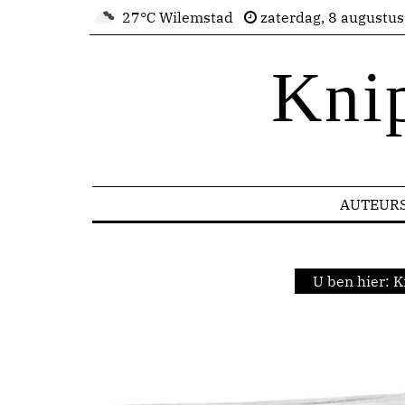
27°C Wilemstad
zaterdag, 8 augustu
Kni
AUTEUR
U ben hier:
K