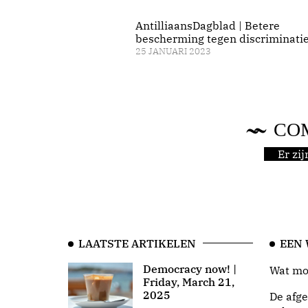
AntilliaansDagblad | Betere
bescherming tegen discriminati
25 JANUARI 2023
CO
Er zi
LAATSTE ARTIKELEN
EEN
Democracy now! |
Wat moo
Friday, March 21,
2025
De afge