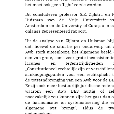
het moet ook geen ‘light’ versie worden.
Dit concluderen professor S.E. Zijlstra en P.
Huisman van de Vrije Universiteit v
Amsterdam en de University of Curaçao in e
onlangs gepresenteerd rapport.
Uit de analyse van Zijlstra en Huisman blij
dat, hoewel de situatie per onderwerp uit 
Awb sterk uiteenloopt, het algemene beeld 
een van grote, soms zeer grote inconsistentie
lacunes en tegenstrijdigheden i
,,Constitutioneel rechtelijk zijn er verschillen
aanknopingspunten voor een rechtsplicht t
de totstandbrenging van een Awb voor de BE
Er zijn ook meer bestuurlijk-juridische reden
waarom een Awb BES nuttig of zel
noodzakelijk zou kunnen zijn: het gaat dan 
de harmonisatie en systematisering die e
algemene wet brengt”, aldus de tw
onderzoekers.