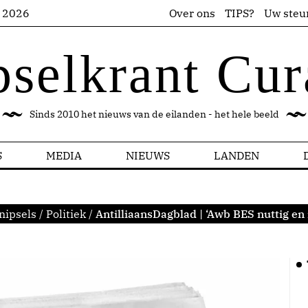
s 2026
Over ons
TIPS?
Uw steu
pselkrant Cur
Sinds 2010 het nieuws van de eilanden - het hele beeld
S
MEDIA
NIEUWS
LANDEN
nipsels
/
Politiek
/
AntilliaansDagblad | ‘Awb BES nuttig en