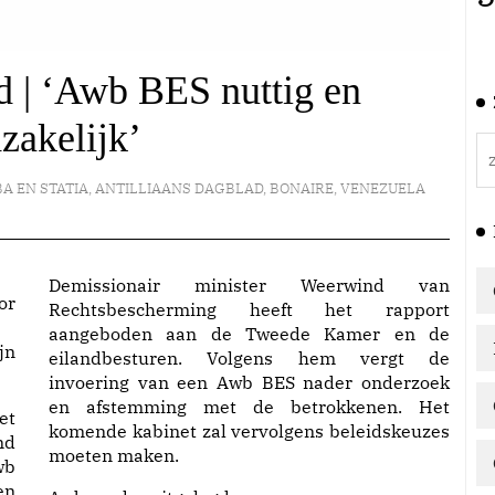
d | ‘Awb BES nuttig en
zakelijk’
A EN STATIA
,
ANTILLIAANS DAGBLAD
,
BONAIRE
,
VENEZUELA
Demissionair minister Weerwind van
or
Rechtsbescherming heeft het rapport
aangeboden aan de Tweede Kamer en de
jn
eilandbesturen. Volgens hem vergt de
invoering van een Awb BES nader onderzoek
en afstemming met de betrokkenen. Het
et
komende kabinet zal vervolgens beleidskeuzes
nd
moeten maken.
wb
en