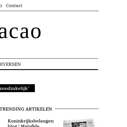
n
Contact
acao
DIVERSEN
 noodzakelijk’
TRENDING ARTIKELEN
Koninkrijksbelangen
blog | Malafide