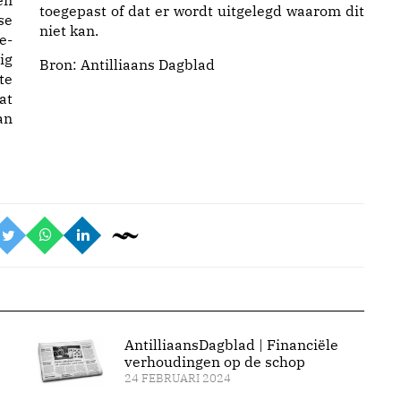
en
toegepast of dat er wordt uitgelegd waarom dit
se
niet kan.
e-
ig
Bron:
Antilliaans Dagblad
te
at
an
AntilliaansDagblad | Financiële
verhoudingen op de schop
24 FEBRUARI 2024