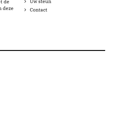
Uw steun
t de
n deze
Contact