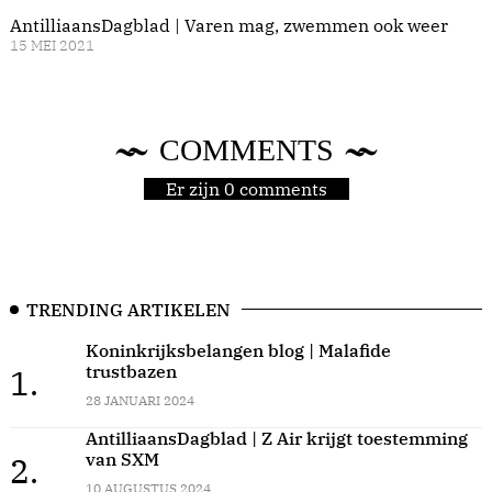
AntilliaansDagblad | Varen mag, zwemmen ook weer
15 MEI 2021
COMMENTS
Er zijn 0 comments
TRENDING ARTIKELEN
Koninkrijksbelangen blog | Malafide
trustbazen
1.
28 JANUARI 2024
AntilliaansDagblad | Z Air krijgt toestemming
van SXM
2.
10 AUGUSTUS 2024