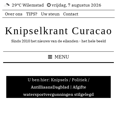
29°C Wilemstad
vrijdag, 7 augustus 2026
Over ons
TIPS?
Uw steun
Contact
Knipselkrant Curacao
Sinds 2010 het nieuws van de eilanden - het hele beeld
MENU
U ben hier:
Knipsels
/
Politiek
/
AntilliaansDagblad | Afgifte
watersportvergunningen stilgelegd