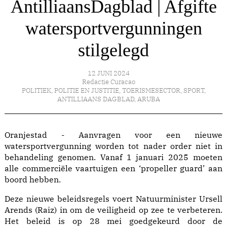
AntilliaansDagblad | Afgifte
watersportvergunningen
stilgelegd
12 JUNI 2024
Redactie Curacao
POLITIEK
,
POLITIE EN JUSTITIE
,
TOERISMESECTOR
,
SPORT
,
ANTILLIAANS DAGBLAD
,
ARUBA
Oranjestad - Aanvragen voor een nieuwe
watersportvergunning worden tot nader order niet in
behandeling genomen. Vanaf 1 januari 2025 moeten
alle commerciële vaartuigen een ‘propeller guard’ aan
boord hebben.
Deze nieuwe beleidsregels voert Natuurminister Ursell
Arends (Raiz) in om de veiligheid op zee te verbeteren.
Het beleid is op 28 mei goedgekeurd door de