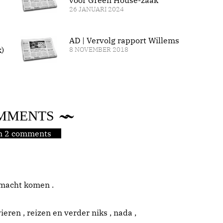
voor Green House-zaak
26 JANUARI 2024
AD | Vervolg rapport Willems
k)
8 NOVEMBER 2018
MMENTS
jn 2 comments
e macht komen .
vieren , reizen en verder niks , nada ,