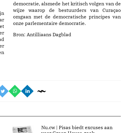
democratie, alsmede het kritisch volgen van de
wijze waarop de bestuurders van Curaçao
jn
omgaan met de democratische principes van
ar
onze parlementaire democratie.
et
er
Bron:
Antilliaans Dagblad
ad
er
en
Nu.cw | Pisas biedt excuses aan