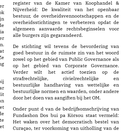
register van de Kamer van Koophandel &
er
Nijverheid: De kwaliteit van het openbaar
ok
bestuur, de overheidsvennootschappen en de
jn
overheidsstichtingen te verbeteren opdat de
de
algemeen aanvaarde rechtsbeginselen voor
ia
alle burgers zijn gegarandeerd.
er
n.
De stichting wil tevens de bevordering van
at
goed bestuur in de ruimste zin van het woord
Ze
zowel op het gebied van Public Governance als
ng
op het gebied van Corporate Governance.
Verder wilt het actief toezien op de
strafrechtelijke, civielrechtelijke en
ij
bestuurlijke handhaving van wettelijke en
ar
bestuurlijke normen en waarden, onder andere
it
door het doen van aangiften bij het OM.
an
et
Onder punt d van de bedrijfsomschrijving van
de
Fundashon Dos bui pa Kòrsou staat vermeld:
te
Het waken over het democratisch bestel van
et
Curaçao, ter voorkoming van uitholling van de