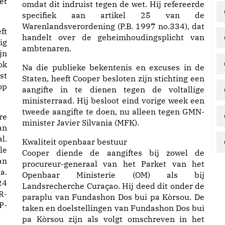
et
omdat dit indruist tegen de wet. Hij refereerde
specifiek aan artikel 25 van de
Warenlandsverordening (P.B. 1997 no.334), dat
ft
handelt over de geheimhoudingsplicht van
ig
ambtenaren.
jn
ok
Na die publieke bekentenis en excuses in de
st
Staten, heeft Cooper besloten zijn stichting een
op
aangifte in te dienen tegen de voltallige
ministerraad. Hij besloot eind vorige week een
tweede aangifte te doen, nu alleen tegen GMN-
re
minister Javier Silvania (MFK).
an
l.
Kwaliteit openbaar bestuur
le
Cooper diende de aangiftes bij zowel de
an
procureur-generaal van het Parket van het
a.
Openbaar Ministerie (OM) als bij
24
Landsrecherche Curaçao. Hij deed dit onder de
R-
paraplu van Fundashon Dos bui pa Kòrsou. De
P-
taken en doelstellingen van Fundashon Dos bui
pa Kòrsou zijn als volgt omschreven in het