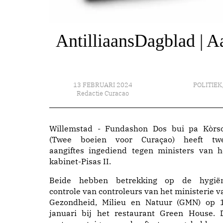
AntilliaansDagblad | Aa
13 FEBRUARI 2024
POLITIEK
Redactie Curacao
Willemstad - Fundashon Dos bui pa Kòrs
(Twee boeien voor Curaçao) heeft tw
aangiftes ingediend tegen ministers van h
kabinet-Pisas II.
Beide hebben betrekking op de hygië
controle van controleurs van het ministerie v
Gezondheid, Milieu en Natuur (GMN) op 
januari bij het restaurant Green House. 