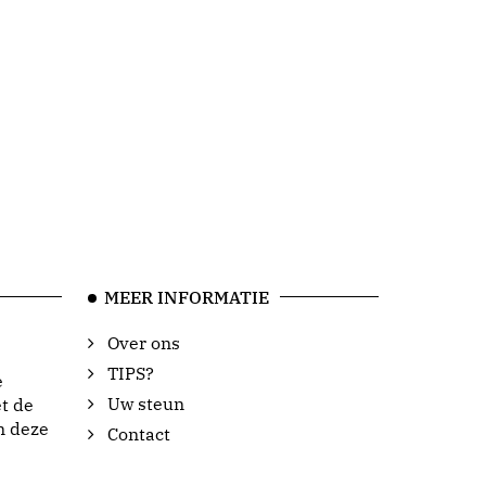
MEER INFORMATIE
Over ons
TIPS?
e
Uw steun
t de
n deze
Contact