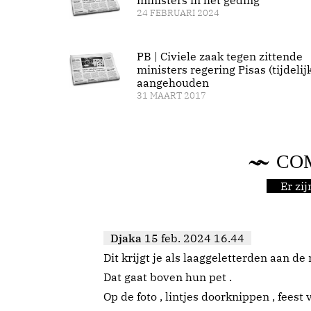
ministers in het geding
24 FEBRUARI 2024
PB | Civiele zaak tegen zittende
ministers regering Pisas (tijdelij
aangehouden
31 MAART 2017
CO
Er zi
Djaka
15 feb. 2024 16.44
Dit krijgt je als laaggeletterden aan d
Dat gaat boven hun pet .
Op de foto , lintjes doorknippen , feest 