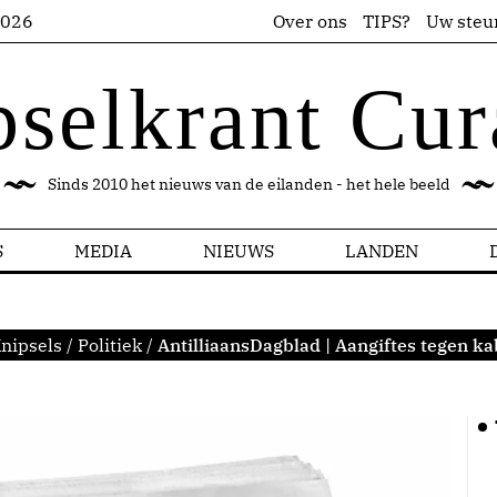
2026
Over ons
TIPS?
Uw steu
pselkrant Cur
Sinds 2010 het nieuws van de eilanden - het hele beeld
S
MEDIA
NIEUWS
LANDEN
nipsels
/
Politiek
/
AntilliaansDagblad | Aangiftes tegen kab