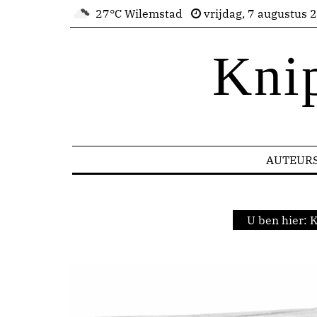
27°C Wilemstad
vrijdag, 7 augustus 
Kni
AUTEUR
U ben hier:
K