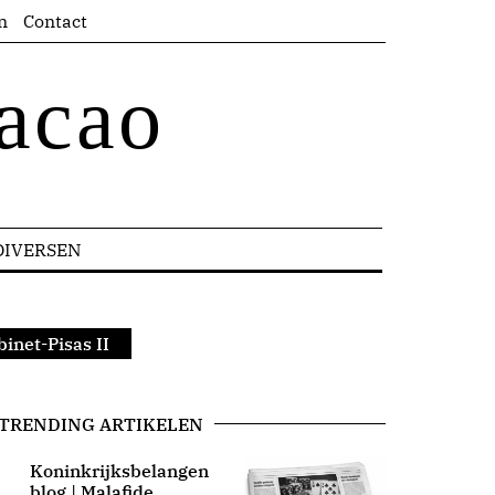
n
Contact
acao
DIVERSEN
inet-Pisas II
TRENDING ARTIKELEN
Koninkrijksbelangen
blog | Malafide