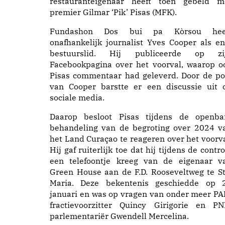
restauranteigenaar heeft toen gebeld m
premier Gilmar ‘Pik’ Pisas (MFK).
Fundashon Dos bui pa Kòrsou hee
onafhankelijk journalist Yves Cooper als en
bestuurslid. Hij publiceerde op zi
Facebookpagina over het voorval, waarop o
Pisas commentaar had geleverd. Door de po
van Cooper barstte er een discussie uit 
sociale media.
Daarop besloot Pisas tijdens de openba
behandeling van de begroting over 2024 v
het Land Curaçao te reageren over het voorva
Hij gaf ruiterlijk toe dat hij tijdens de contro
een telefoontje kreeg van de eigenaar v
Green House aan de F.D. Rooseveltweg te St
Maria. Deze bekentenis geschiedde op 
januari en was op vragen van onder meer PA
fractievoorzitter Quincy Girigorie en PN
parlementariër Gwendell Mercelina.