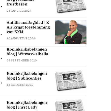
.
trustbazen
28 JANUARI 2024
AntilliaansDagblad | Z
Air krijgt toestemming
.
van SXM
10 AUGUSTUS 2024
Koninkrijksbelangen
blog | Witwaswalhalla
.
23 SEPTEMBER 2020
Koninkrijksbelangen
blog | Sublicenties
.
13 OKTOBER 2021
Koninkrijksbelangen
blog | First Lady
.