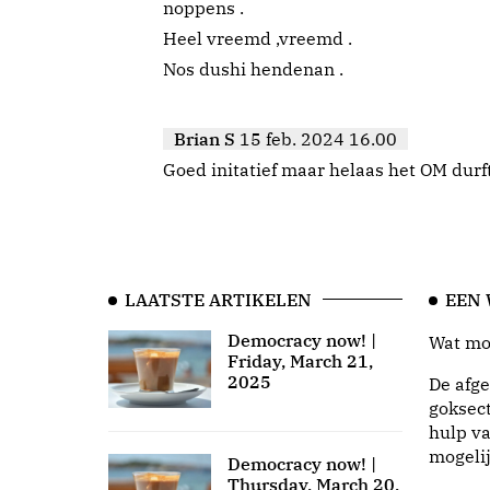
noppens .
Heel vreemd ,vreemd .
Nos dushi hendenan .
Brian S
15 feb. 2024 16.00
Goed initatief maar helaas het OM durft 
LAATSTE ARTIKELEN
EEN
Democracy now! |
Wat moo
Friday, March 21,
2025
De afge
goksect
hulp va
mogeli
Democracy now! |
Thursday, March 20,