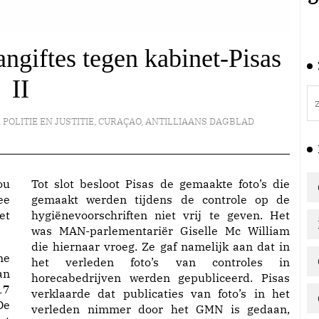
ngiftes tegen kabinet-Pisas
II
,
POLITIE EN JUSTITIE
,
CURAÇAO
,
ANTILLIAANS DAGBLAD
ou
Tot slot besloot Pisas de gemaakte foto’s die
ee
gemaakt werden tijdens de controle op de
et
hygiënevoorschriften niet vrij te geven. Het
was MAN-parlementariër Giselle Mc William
die hiernaar vroeg. Ze gaf namelijk aan dat in
ne
het verleden foto’s van controles in
an
horecabedrijven werden gepubliceerd. Pisas
17
verklaarde dat publicaties van foto’s in het
De
verleden nimmer door het GMN is gedaan,