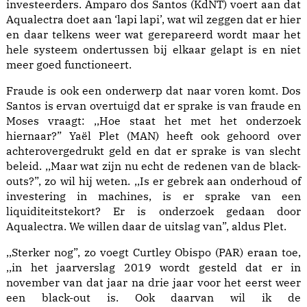
investeerders. Amparo dos Santos (KdNT) voert aan dat
Aqualectra doet aan ‘lapi lapi’, wat wil zeggen dat er hier
en daar telkens weer wat gerepareerd wordt maar het
hele systeem ondertussen bij elkaar gelapt is en niet
meer goed functioneert.
Fraude is ook een onderwerp dat naar voren komt. Dos
Santos is ervan overtuigd dat er sprake is van fraude en
Moses vraagt: ,,Hoe staat het met het onderzoek
hiernaar?” Yaël Plet (MAN) heeft ook gehoord over
achterovergedrukt geld en dat er sprake is van slecht
beleid. ,,Maar wat zijn nu echt de redenen van de black-
outs?”, zo wil hij weten. ,,Is er gebrek aan onderhoud of
investering in machines, is er sprake van een
liquiditeitstekort? Er is onderzoek gedaan door
Aqualectra. We willen daar de uitslag van”, aldus Plet.
,,Sterker nog”, zo voegt Curtley Obispo (PAR) eraan toe,
,,in het jaarverslag 2019 wordt gesteld dat er in
november van dat jaar na drie jaar voor het eerst weer
een black-out is. Ook daarvan wil ik de