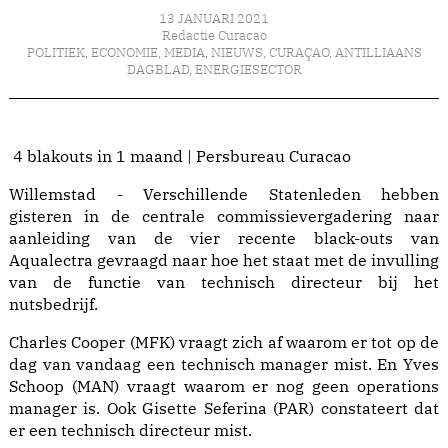
13 JANUARI 2021
Redactie Curacao
POLITIEK
,
ECONOMIE
,
MEDIA
,
NIEUWS
,
CURAÇAO
,
ANTILLIAANS
DAGBLAD
,
ENERGIESECTOR
4 blakouts in 1 maand | Persbureau Curacao
Willemstad - Verschillende Statenleden hebben
gisteren in de centrale commissievergadering naar
aanleiding van de vier recente black-outs van
Aqualectra gevraagd naar hoe het staat met de invulling
van de functie van technisch directeur bij het
nutsbedrijf.
Charles Cooper (MFK) vraagt zich af waarom er tot op de
dag van vandaag een technisch manager mist. En Yves
Schoop (MAN) vraagt waarom er nog geen operations
manager is. Ook Gisette Seferina (PAR) constateert dat
er een technisch directeur mist.