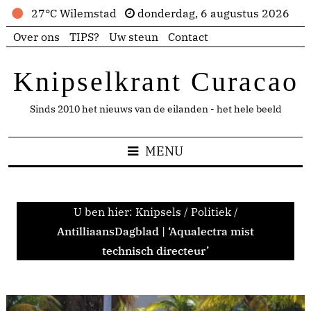
27°C Wilemstad
donderdag, 6 augustus 2026
Over ons
TIPS?
Uw steun
Contact
Knipselkrant Curacao
Sinds 2010 het nieuws van de eilanden - het hele beeld
MENU
U ben hier:
Knipsels
/
Politiek
/
AntilliaansDagblad | ‘Aqualectra mist
technisch directeur’