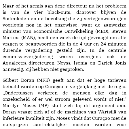
Maar of het gemis aan deze directeur nu het probleem
is van de vier black-outs, daarover blijven de
Statenleden en de bevolking die zij vertegenwoordigen
voorlopig nog in het ongewisse, want de aanwezige
minister van Economische Ontwikkeling (MEO), Steven
Martina (MAN), heeft een week de tijd gevraagd om alle
vragen te beantwoorden die in de 4 uur en 24 minuten
durende vergadering gesteld zijn. In de centrale
commissievergadering waren overigens ook de
Aqualectra-directeuren Neysa Isenia en Darick Jonis
aanwezig. Zij hebben niet gesproken.
Gilbert Doran (MFK) geeft aan dat er hoge tarieven
betaald worden op Curaçao in vergelijking met de regio.
,,Ondertussen verkeren de mensen elke dag in
onzekerheid of er wel stroom geleverd wordt of niet.”
Marilyn Moses (MP) sluit zich bij dit argument aan.
Doran vraagt zich af of de machines van Wärtsilä van
inferieure kwaliteit zijn. Moses vindt dat Curaçao met de
nutsprijzen aantrekkelijker moeten worden voor