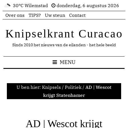
30°C Wilemstad
donderdag, 6 augustus 2026
Over ons
TIPS?
Uw steun
Contact
Knipselkrant Curacao
Sinds 2010 het nieuws van de eilanden - het hele beeld
MENU
U ben hier:
Knipsels
/
Politiek
/
AD | Wescot
krijgt Statenhamer
AD | Wescot krijgt