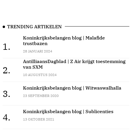
TRENDING ARTIKELEN
Koninkrijksbelangen blog | Malafide
trustbazen
1.
28 JANUARI 2024
AntilliaansDagblad | Z Air krijgt toestemming
van SXM
2.
10 AUGUSTUS 2024
Koninkrijksbelangen blog | Witwaswalhalla
3.
23 SEPTEMBER 2020
Koninkrijksbelangen blog | Sublicenties
4.
13 OKTOBER 2021