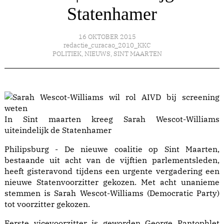
Statenhamer
16 OKTOBER 2015
redactie_curacao_2010_KKC
POLITIEK
,
NIEUWS
,
SINT MAARTEN
In Sint maarten kreeg Sarah Wescot-Williams
uiteindelijk de Statenhamer
Philipsburg - De nieuwe coalitie op Sint Maarten,
bestaande uit acht van de vijftien parlementsleden,
heeft gisteravond tijdens een urgente vergadering een
nieuwe Statenvoorzitter gekozen. Met acht unanieme
stemmen is Sarah Wescot-Williams (Democratic Party)
tot voorzitter gekozen.
Eerste vicevoorzitter is geworden George Pantophlet