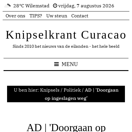
28°C Wilemstad
vrijdag, 7 augustus 2026
Over ons
TIPS?
Uw steun
Contact
Knipselkrant Curacao
Sinds 2010 het nieuws van de eilanden - het hele beeld
MENU
U ben hier:
Knipsels
/
Politiek
/
AD | 'Doorgaan
op ingeslagen weg’
AD | 'Doorgaan op