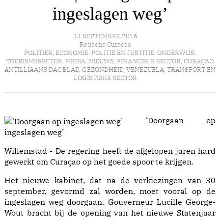
ingeslagen weg’
14 SEPTEMBER 2016
Redactie Curacao
POLITIEK
,
ECONOMIE
,
POLITIE EN JUSTITIE
,
ONDERWIJS
,
TOERISMESECTOR
,
MEDIA
,
NIEUWS
,
FINANCIELE SECTOR
,
CURAÇAO
,
ANTILLIAANS DAGBLAD
,
GEZONDHEID
,
VENEZUELA
,
TRANSPORT EN
LOGISTIEKE SECTOR
'Doorgaan op
ingeslagen weg’
Willemstad - De regering heeft de afgelopen jaren hard
gewerkt om Curaçao op het goede spoor te krijgen.
Het nieuwe kabinet, dat na de verkiezingen van 30
september, gevormd zal worden, moet vooral op de
ingeslagen weg doorgaan. Gouverneur Lucille George-
Wout bracht bij de opening van het nieuwe Statenjaar