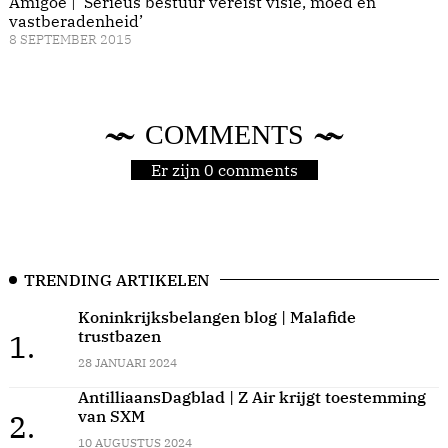
Amigoe | ‘Serieus bestuur vereist visie, moed en
vastberadenheid’
8 SEPTEMBER 2015
COMMENTS
Er zijn 0 comments
TRENDING ARTIKELEN
Koninkrijksbelangen blog | Malafide
trustbazen
1.
28 JANUARI 2024
AntilliaansDagblad | Z Air krijgt toestemming
van SXM
2.
10 AUGUSTUS 2024