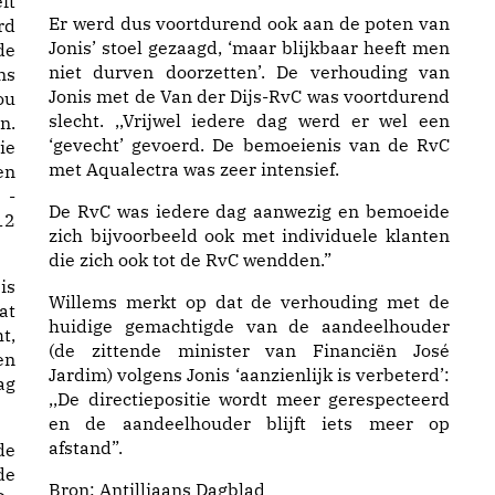
ft
Er werd dus voortdurend ook aan de poten van
rd
Jonis’ stoel gezaagd, ‘maar blijkbaar heeft men
de
niet durven doorzetten’. De verhouding van
ns
Jonis met de Van der Dijs-RvC was voortdurend
ou
slecht. ,,Vrijwel iedere dag werd er wel een
n.
‘gevecht’ gevoerd. De bemoeienis van de RvC
ie
met Aqualectra was zeer intensief.
en
 -
De RvC was iedere dag aanwezig en bemoeide
12
zich bijvoorbeeld ook met individuele klanten
die zich ook tot de RvC wendden.”
is
Willems merkt op dat de verhouding met de
at
huidige gemachtigde van de aandeelhouder
t,
(de zittende minister van Financiën José
en
Jardim) volgens Jonis ‘aanzienlijk is verbeterd’:
ag
,,De directiepositie wordt meer gerespecteerd
en de aandeelhouder blijft iets meer op
afstand”.
de
de
Bron:
Antilliaans Dagblad