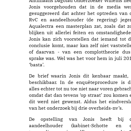
Antilliaans Dagblad
Onderzoeker Willems hee
Jonis voorgehouden dat in de media we
gesuggereerd dat achter het optreden van 
RvC en aandeelhouder (de regering) jege
Aqualectra een masterplan zat, zoals dat z
blijken uit allerlei feiten en omstandighede
Jonis kan zich voorstellen dat iemand tot d
conclusie komt, maar kan zelf niet vaststell
of daarvan - van een complottheorie dus
sprake was. Wel was het voor hem in juli 20
‘basta’.
De brief waarin Jonis dit kenbaar maakt, 
beschikbaar. In de enquêteprocedure is d
alles echter tot nu toe niet naar voren gebrach
omdat dat dan tevens ‘op straat’ zou komen 
dit werd niet gewenst. Aldus het eindversl
van het onderzoek bij drie overheids-nv’s.
De opstelling van Jonis heeft bij 
aandeelhouder (kabinet-Schotte en 