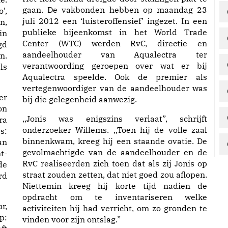
gaan. De vakbonden hebben op maandag 23
’,
juli 2012 een ‘luisteroffensief’ ingezet. In een
n,
publieke bijeenkomst in het World Trade
in
Center (WTC) werden RvC, directie en
gd
aandeelhouder van Aqualectra ter
n.
verantwoording geroepen over wat er bij
ls
Aqualectra speelde. Ook de premier als
vertegenwoordiger van de aandeelhouder was
er
bij die gelegenheid aanwezig.
on
,,Jonis was enigszins verlaat”, schrijft
ra
onderzoeker Willems. ,,Toen hij de volle zaal
s:
binnenkwam, kreeg hij een staande ovatie. De
an
gevolmachtigde van de aandeelhouder en de
t-
RvC realiseerden zich toen dat als zij Jonis op
de
straat zouden zetten, dat niet goed zou aflopen.
rd
Niettemin kreeg hij korte tijd nadien de
opdracht om te inventariseren welke
r,
activiteiten hij had verricht, om zo gronden te
p:
vinden voor zijn ontslag.”