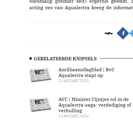
toenmalig premier zelf) ergernis gewekt. 
acting ceo van Aqualectra kreeg de informat
GERELATEERDE KNIPSELS
AntilliaansDagblad | RvC
Aqualectra stapt op
3 JANUARI 2024
AVC | Minister Cijntjes rol in de
Aqualectra-saga: verdediging of
verhulling
4 JANUARI 2024