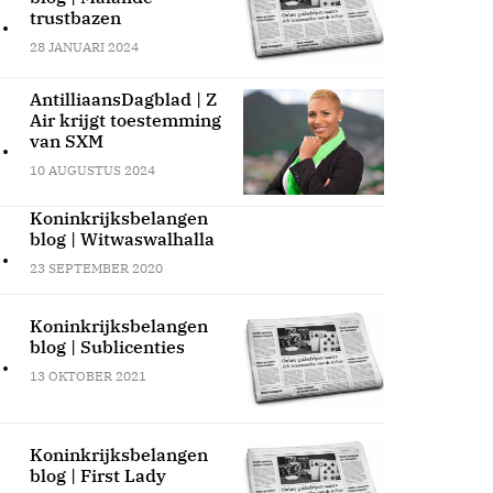
.
trustbazen
28 JANUARI 2024
AntilliaansDagblad | Z
Air krijgt toestemming
.
van SXM
10 AUGUSTUS 2024
Koninkrijksbelangen
blog | Witwaswalhalla
.
23 SEPTEMBER 2020
Koninkrijksbelangen
blog | Sublicenties
.
13 OKTOBER 2021
Koninkrijksbelangen
blog | First Lady
.