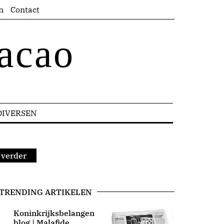
n
Contact
acao
DIVERSEN
t verder
TRENDING ARTIKELEN
Koninkrijksbelangen
blog | Malafide