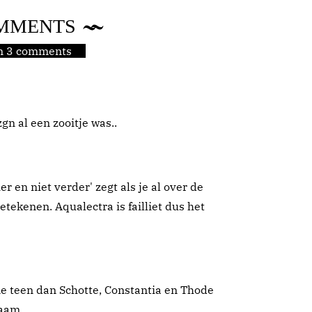
MMENTS
jn 3 comments
gn al een zooitje was..
ier en niet verder' zegt als je al over de
etekenen. Aqualectra is failliet dus het
eine teen dan Schotte, Constantia en Thode
haam.