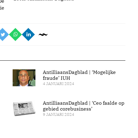
De
ie
AntilliaansDagblad | ‘Mogelijke
fraude’ IUH
4 JANUARI 2024
AntilliaansDagblad | ‘Ceo faalde op
gebied corebusiness’
9 JANUARI 2024