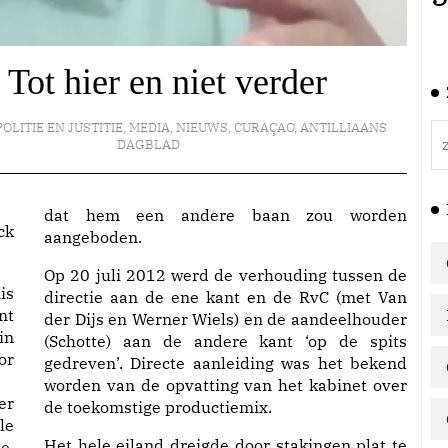
 Tot hier en niet verder
POLITIE EN JUSTITIE
,
MEDIA
,
NIEUWS
,
CURAÇAO
,
ANTILLIAANS
DAGBLAD
dat hem een andere baan zou worden
ck
aangeboden.
Op 20 juli 2012 werd de verhouding tussen de
is
directie aan de ene kant en de RvC (met Van
nt
der Dijs en Werner Wiels) en de aandeelhouder
in
(Schotte) aan de andere kant ‘op de spits
or
gedreven’. Directe aanleiding was het bekend
worden van de opvatting van het kabinet over
er
de toekomstige productiemix.
le
Het hele eiland dreigde door stakingen plat te
e.