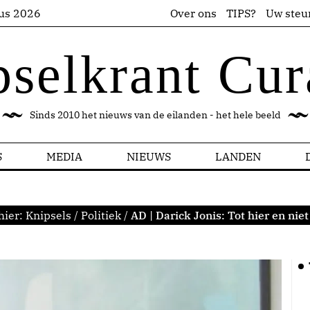
us 2026
Over ons
TIPS?
Uw steu
pselkrant Cur
Sinds 2010 het nieuws van de eilanden - het hele beeld
S
MEDIA
NIEUWS
LANDEN
hier:
Knipsels
/
Politiek
/
AD | Darick Jonis: Tot hier en nie