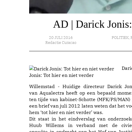
AD | Darick Jonis:
20 JULI 2016
POLITIEK
,
Redactie Curacao
Dari
Jonis: Tot hier en niet verder
Willemstad - Huidige directeur Darick Jon
van Aqualectra heeft op een bepaald mome
ten tijde van kabinet-Schotte (MFK/PS/MAN) 
een brief van juli 2012 laten weten dat het vo
hem ‘tot hier en niet verder’ was.
Dit staat in het eindverslag van onderzoek
Huub Willems in verband met de civie
enquête in opdracht van het Hof van Justiti