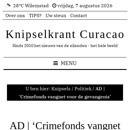
28°C Wilemstad
vrijdag, 7 augustus 2026
Over ons
TIPS?
Uw steun
Contact
Knipselkrant Curacao
Sinds 2010 het nieuws van de eilanden - het hele beeld
MENU
U ben hier:
Knipsels
/
Politiek
/
AD |
‘Crimefonds vangnet voor de gevangenis’
AD | ‘Crimefonds vangnet