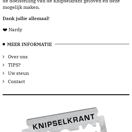
de doelstelling van de Knipselkrant geloven en deze
mogelijk maken.
Dank jullie allemaal!
❤️ Nardy
MEER INFORMATIE
Over ons
TIPS?
Uw steun
Contact