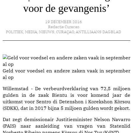
voor de gevangenis’
19 DECEMBER 2016
Redactie Curacao
POLITIEK
,
MEDIA
,
NIEUWS
,
CURAÇAO
,
ANTILLIAANS DAGBLAD
Geld voor voedsel en andere zaken vaak in september
al op
Willemstad - De verbeurdverklaring van 72,5 miljoen
gulden in de zaak Bientu is voor komend jaar de
uitkomst voor Sentro di Detenshon i Korekshon Kòrsou
(SDKK), dat in 2017 bijna 5 miljoen gulden wordt gekort.
Dat zegt demissionair Justitieminister Nelson Navarro
(PAIS) naar aanleiding van vragen van Statenlid
Norberto Ribeiro namens Kòrsou di Nos Tur (KdNT).