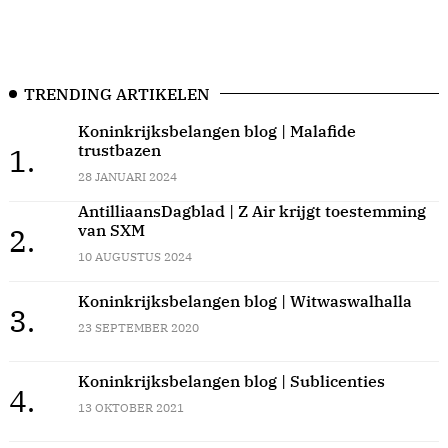
TRENDING ARTIKELEN
Koninkrijksbelangen blog | Malafide
trustbazen
1.
28 JANUARI 2024
AntilliaansDagblad | Z Air krijgt toestemming
van SXM
2.
10 AUGUSTUS 2024
Koninkrijksbelangen blog | Witwaswalhalla
3.
23 SEPTEMBER 2020
Koninkrijksbelangen blog | Sublicenties
4.
13 OKTOBER 2021