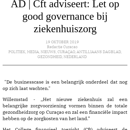
AD | Cft adviseert: Let op
good governance bij
ziekenhuiszorg
19 OKTOBER 2019
Redactie Curacao
POLITIEK
,
MEDIA
,
NIEUWS
,
CURAÇAO
,
ANTILLIAANS DAGBLAD
,
GEZONDHEID
,
NEDERLAND
"De businesscase is een belangrijk onderdeel dat nog
op zich laat wachten."
Willemstad - ,,Het nieuwe ziekenhuis zal een
belangrijke zorgvoorziening vormen binnen de totale
gezondheidzorg op Curaçao en zal een financiële impact
hebben op de zorgkosten van het land.”
Het College financieel toezicht (Cft) adviseert de