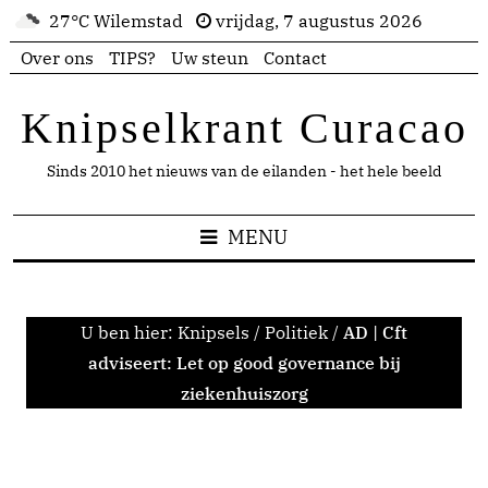
27°C Wilemstad
vrijdag, 7 augustus 2026
Over ons
TIPS?
Uw steun
Contact
Knipselkrant Curacao
Sinds 2010 het nieuws van de eilanden - het hele beeld
MENU
U ben hier:
Knipsels
/
Politiek
/
AD | Cft
adviseert: Let op good governance bij
ziekenhuiszorg