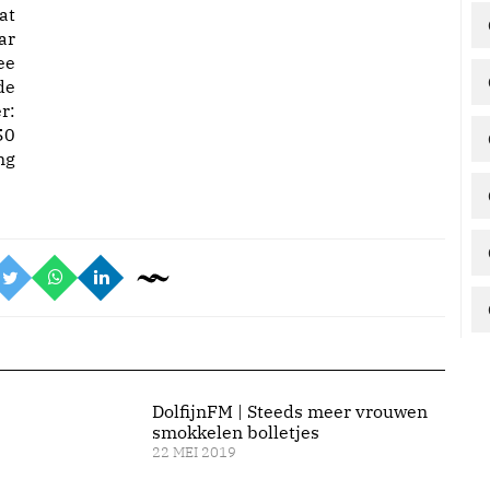
at
ar
ee
de
r:
50
ng
DolfijnFM | Steeds meer vrouwen
smokkelen bolletjes
22 MEI 2019