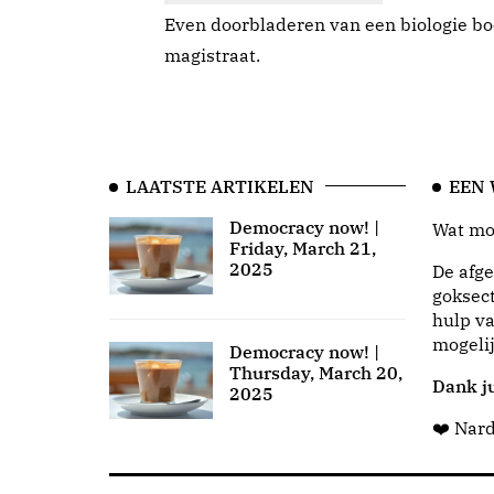
Even doorbladeren van een biologie b
magistraat.
LAATSTE ARTIKELEN
EEN
Democracy now! |
Wat moo
Friday, March 21,
2025
De afge
goksect
hulp va
mogeli
Democracy now! |
Thursday, March 20,
Dank ju
2025
❤️ Nar