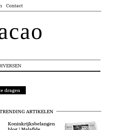
n
Contact
acao
DIVERSEN
te dragen
TRENDING ARTIKELEN
Koninkrijksbelangen
blog | Malafide