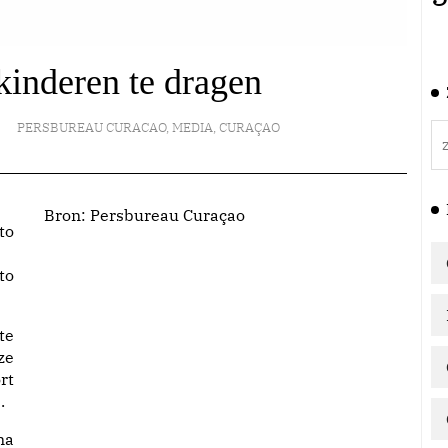
kinderen te dragen
PERSBUREAU CURACAO
,
MEDIA
,
CURAÇAO
Bron:
Persbureau Curaçao
to
te
ze
rt
.
na