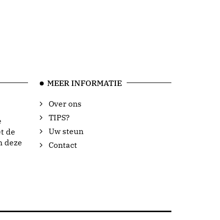
MEER INFORMATIE
Over ons
TIPS?
e
Uw steun
t de
n deze
Contact