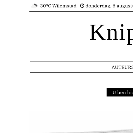
30°C Wilemstad
donderdag, 6 august
Kni
AUTEUR
U ben hi