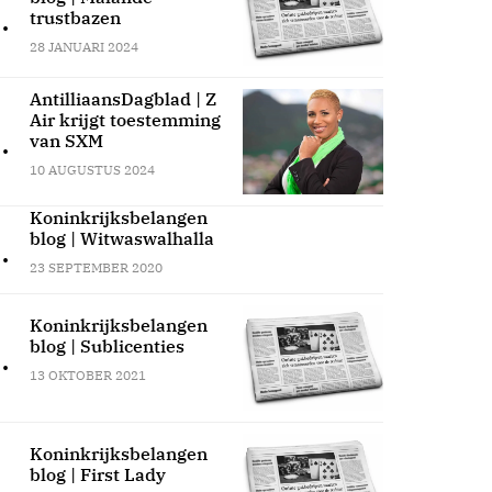
.
trustbazen
28 JANUARI 2024
AntilliaansDagblad | Z
Air krijgt toestemming
.
van SXM
10 AUGUSTUS 2024
Koninkrijksbelangen
blog | Witwaswalhalla
.
23 SEPTEMBER 2020
Koninkrijksbelangen
blog | Sublicenties
.
13 OKTOBER 2021
Koninkrijksbelangen
blog | First Lady
.