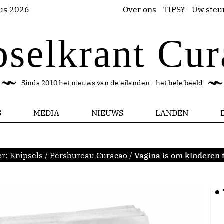
us 2026
Over ons
TIPS?
Uw steu
pselkrant Cur
Sinds 2010 het nieuws van de eilanden - het hele beeld
S
MEDIA
NIEUWS
LANDEN
er:
Knipsels
/
Persbureau Curacao
/
Vagina is om kinderen 