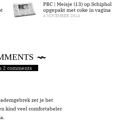
PBC | Meisje (13) op Schiphol
ot
opgepakt met coke in vagina
4 NOVEMBER 2014
MMENTS
jn 2 comments
 ademgebrek zet je het
en kind veel comfortabeler
a.