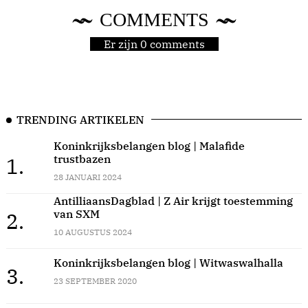
COMMENTS
Er zijn 0 comments
TRENDING ARTIKELEN
Koninkrijksbelangen blog | Malafide
trustbazen
1.
28 JANUARI 2024
AntilliaansDagblad | Z Air krijgt toestemming
van SXM
2.
10 AUGUSTUS 2024
Koninkrijksbelangen blog | Witwaswalhalla
3.
23 SEPTEMBER 2020