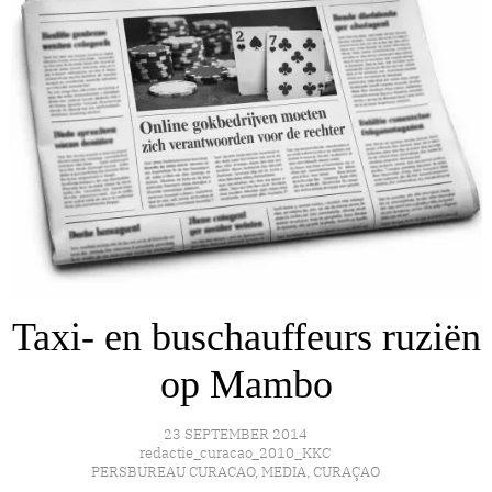
Taxi- en buschauffeurs ruziën
op Mambo
23 SEPTEMBER 2014
redactie_curacao_2010_KKC
PERSBUREAU CURACAO
,
MEDIA
,
CURAÇAO