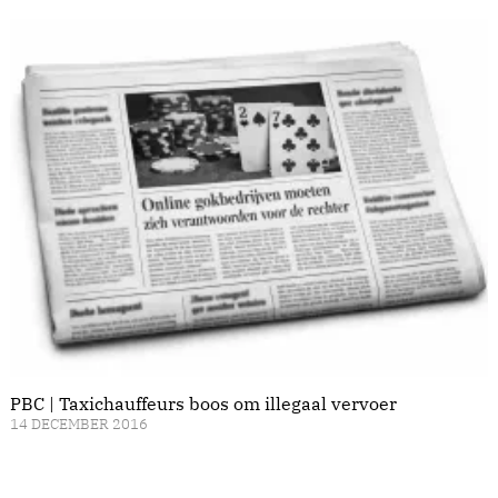
PBC | Taxichauffeurs boos om illegaal vervoer
14 DECEMBER 2016