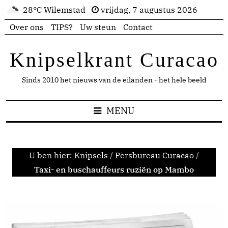
28°C Wilemstad
vrijdag, 7 augustus 2026
Over ons
TIPS?
Uw steun
Contact
Knipselkrant Curacao
Sinds 2010 het nieuws van de eilanden - het hele beeld
MENU
U ben hier:
Knipsels
/
Persbureau Curacao
/
Taxi- en buschauffeurs ruziën op Mambo