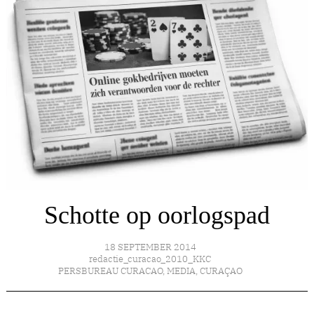
Schotte op oorlogspad
18 SEPTEMBER 2014
redactie_curacao_2010_KKC
PERSBUREAU CURACAO
,
MEDIA
,
CURAÇAO