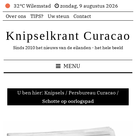
32°C Wilemstad
zondag, 9 augustus 2026
Over ons
TIPS?
Uw steun
Contact
Knipselkrant Curacao
Sinds 2010 het nieuws van de eilanden - het hele beeld
MENU
U ben hier:
Knipsels
/
Persbureau Curacao
/
Schotte op oorlogspad