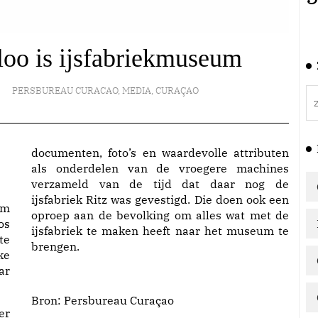
loo is ijsfabriekmuseum
PERSBUREAU CURACAO
,
MEDIA
,
CURAÇAO
documenten, foto’s en waardevolle attributen
als onderdelen van de vroegere machines
verzameld van de tijd dat daar nog de
ijsfabriek Ritz was gevestigd. Die doen ook een
um
oproep aan de bevolking om alles wat met de
os
ijsfabriek te maken heeft naar het museum te
te
brengen.
ke
ar
Bron: Persbureau Curaçao
er