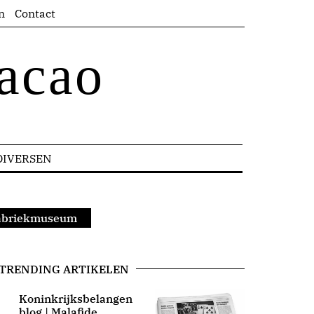
n
Contact
acao
DIVERSEN
sfabriekmuseum
TRENDING ARTIKELEN
Koninkrijksbelangen
blog | Malafide