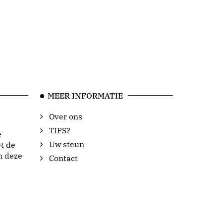
MEER INFORMATIE
Over ons
TIPS?
e
Uw steun
t de
n deze
Contact