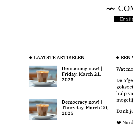
CO
Er zi
LAATSTE ARTIKELEN
EEN
Democracy now! |
Wat moo
Friday, March 21,
2025
De afge
goksect
hulp va
mogeli
Democracy now! |
Thursday, March 20,
Dank ju
2025
❤️ Nar