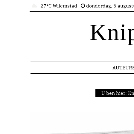
27°C Wilemstad
donderdag, 6 august
Kni
AUTEUR
U ben hier:
Kn