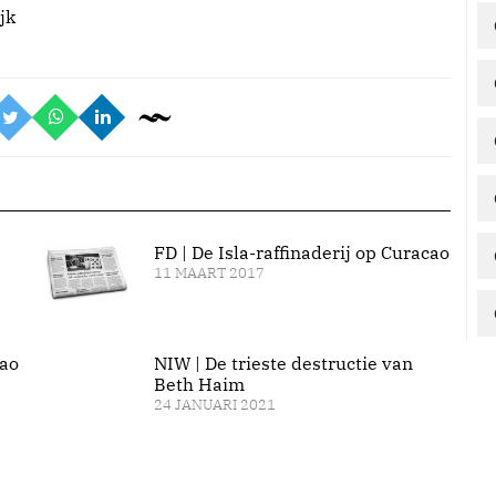
jk
FD | De Isla-raffinaderij op Curacao
11 MAART 2017
cao
NIW | De trieste destructie van
Beth Haim
24 JANUARI 2021