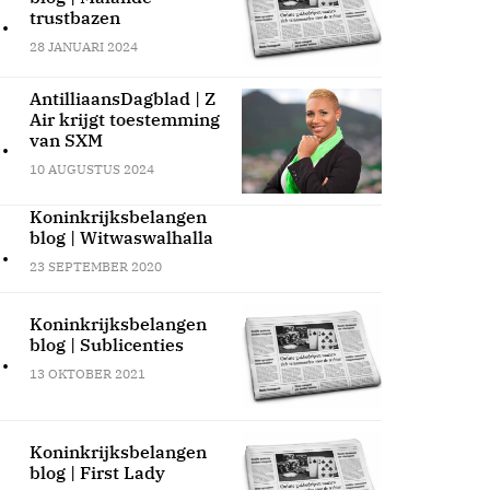
.
trustbazen
28 JANUARI 2024
AntilliaansDagblad | Z
Air krijgt toestemming
.
van SXM
10 AUGUSTUS 2024
Koninkrijksbelangen
blog | Witwaswalhalla
.
23 SEPTEMBER 2020
Koninkrijksbelangen
blog | Sublicenties
.
13 OKTOBER 2021
Koninkrijksbelangen
blog | First Lady
.