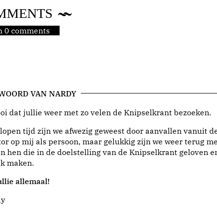
MMENTS
jn 0 comments
 WOORD VAN NARDY
i dat jullie weer met zo velen de Knipselkrant bezoeken.
lopen tijd zijn we afwezig geweest door aanvallen vanuit d
or op mij als persoon, maar gelukkig zijn we weer terug me
n hen die in de doelstelling van de Knipselkrant geloven e
jk maken.
llie allemaal!
dy