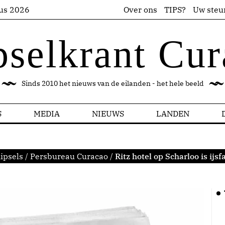
us 2026
Over ons
TIPS?
Uw steu
pselkrant Cur
Sinds 2010 het nieuws van de eilanden - het hele beeld
S
MEDIA
NIEUWS
LANDEN
ipsels
/
Persbureau Curacao
/
Ritz hotel op Scharloo is ij