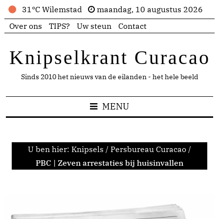
31°C Wilemstad
maandag, 10 augustus 2026
Over ons
TIPS?
Uw steun
Contact
Knipselkrant Curacao
Sinds 2010 het nieuws van de eilanden - het hele beeld
MENU
U ben hier:
Knipsels
/
Persbureau Curacao
/
PBC | Zeven arrestaties bij huisinvallen