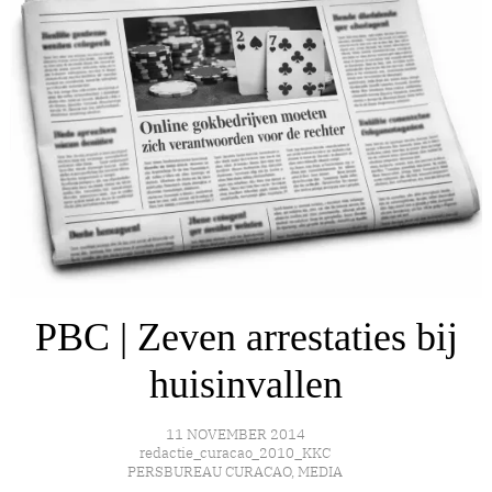
PBC | Zeven arrestaties bij
huisinvallen
11 NOVEMBER 2014
redactie_curacao_2010_KKC
PERSBUREAU CURACAO
,
MEDIA