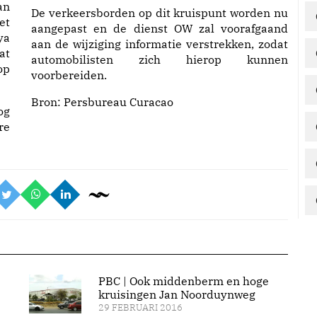
an
De verkeersborden op dit kruispunt worden nu
et
aangepast en de dienst OW zal voorafgaand
ya
aan de wijziging informatie verstrekken, zodat
at
automobilisten zich hierop kunnen
op
voorbereiden.
Bron:
Persbureau Curacao
og
re
PBC | Ook middenberm en hoge
kruisingen Jan Noorduynweg
29 FEBRUARI 2016