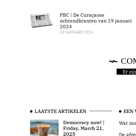
PBC | De Curaçaose
ochtendkranten van 19 januari
2024
19 JANUARI 2024
CO
Er zi
LAATSTE ARTIKELEN
EEN
Democracy now! |
Wat moo
Friday, March 21,
2025
De afge