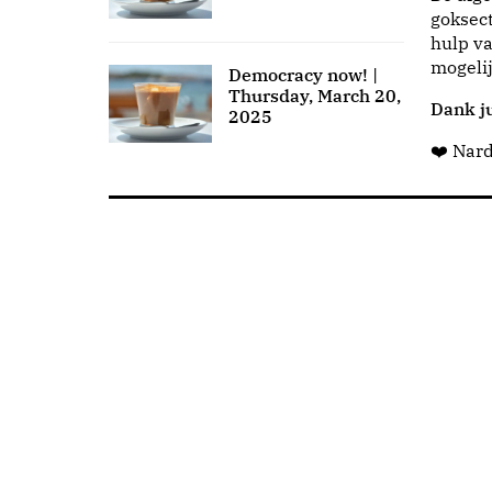
goksect
hulp va
mogeli
Democracy now! |
Thursday, March 20,
Dank ju
2025
❤️ Nar