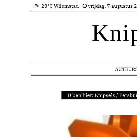
28°C Wilemstad
vrijdag, 7 augustus 
Kni
AUTEUR
U ben hier:
Knipsels
/
Persbu