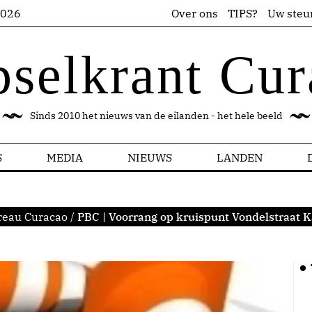
2026
Over ons
TIPS?
Uw steu
pselkrant Cur
Sinds 2010 het nieuws van de eilanden - het hele beeld
S
MEDIA
NIEUWS
LANDEN
reau Curacao
/
PBC | Voorrang op kruispunt Vondelstraat 