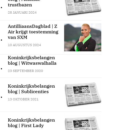
.
trustbazen
28 JANUARI 2024
AntilliaansDagblad | Z
Air krijgt toestemming
.
van SXM
10 AUGUSTUS 2024
Koninkrijksbelangen
blog | Witwaswalhalla
.
23 SEPTEMBER 2020
Koninkrijksbelangen
blog | Sublicenties
.
13 OKTOBER 2021
Koninkrijksbelangen
blog | First Lady
.