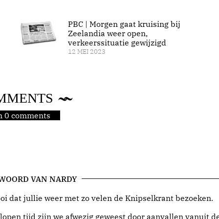
PBC | Morgen gaat kruising bij
Zeelandia weer open,
verkeerssituatie gewijzigd
12 MEI 2023
MMENTS
jn 0 comments
 WOORD VAN NARDY
i dat jullie weer met zo velen de Knipselkrant bezoeken.
lopen tijd zijn we afwezig geweest door aanvallen vanuit d