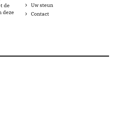
Uw steun
t de
n deze
Contact