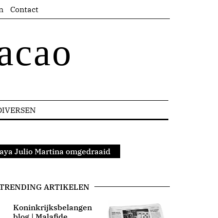
n
Contact
acao
DIVERSEN
Kaya Julio Martina omgedraaid
TRENDING ARTIKELEN
Koninkrijksbelangen
blog | Malafide