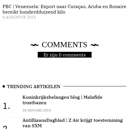
PBC | Venezuela: Export naar Curaçao, Aruba en Bonaire
bereikt honderdduizend kilo
6 AUGUSTUS 2023
COMMENTS
Er zijn 0 comments
TRENDING ARTIKELEN
Koninkrijksbelangen blog | Malafide
trustbazen
1.
28 JANUARI 2024
AntilliaansDagblad | Z Air krijgt toestemming
van SXM
2.