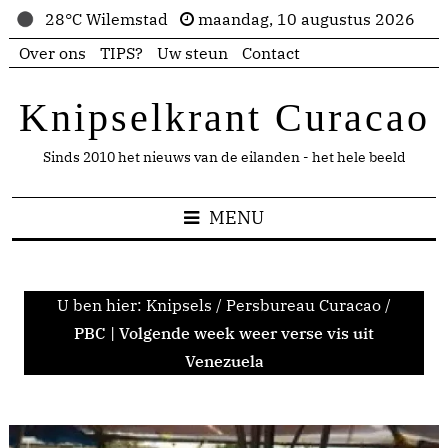
28°C Wilemstad
maandag, 10 augustus 2026
Over ons
TIPS?
Uw steun
Contact
Knipselkrant Curacao
Sinds 2010 het nieuws van de eilanden - het hele beeld
MENU
U ben hier:
Knipsels
/
Persbureau Curacao
/
PBC | Volgende week weer verse vis uit
Venezuela