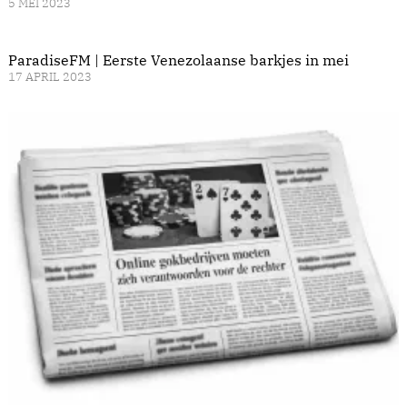
5 MEI 2023
ParadiseFM | Eerste Venezolaanse barkjes in mei
17 APRIL 2023