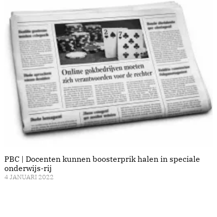
PBC | Docenten kunnen boosterprik halen in speciale
onderwijs-rij
4 JANUARI 2022