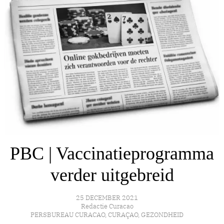
PBC | Vaccinatieprogramma
verder uitgebreid
25 DECEMBER 2021
Redactie Curacao
PERSBUREAU CURACAO
,
CURAÇAO
,
GEZONDHEID