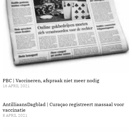
PBC | Vaccineren, afspraak niet meer nodig
16 APRIL 2021
AntilliaansDagblad | Curaçao registreert massaal voor
vaccinatie
8 APRIL 2021