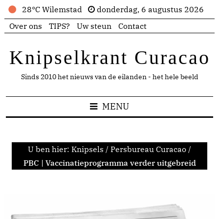
28°C Wilemstad
donderdag, 6 augustus 2026
Over ons
TIPS?
Uw steun
Contact
Knipselkrant Curacao
Sinds 2010 het nieuws van de eilanden - het hele beeld
MENU
U ben hier:
Knipsels
/
Persbureau Curacao
/
PBC | Vaccinatieprogramma verder uitgebreid