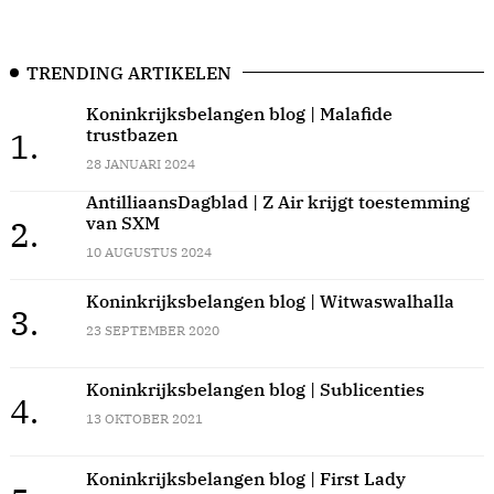
TRENDING ARTIKELEN
Koninkrijksbelangen blog | Malafide
trustbazen
1.
28 JANUARI 2024
AntilliaansDagblad | Z Air krijgt toestemming
van SXM
2.
10 AUGUSTUS 2024
Koninkrijksbelangen blog | Witwaswalhalla
3.
23 SEPTEMBER 2020
Koninkrijksbelangen blog | Sublicenties
4.
13 OKTOBER 2021
Koninkrijksbelangen blog | First Lady