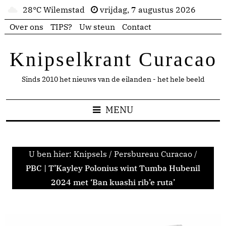
28°C Wilemstad
vrijdag, 7 augustus 2026
Over ons
TIPS?
Uw steun
Contact
Knipselkrant Curacao
Sinds 2010 het nieuws van de eilanden - het hele beeld
MENU
U ben hier:
Knipsels
/
Persbureau Curacao
/
PBC | T’Kayley Polonius wint Tumba Hubenil
2024 met ‘Ban kuashi rib’e ruta’