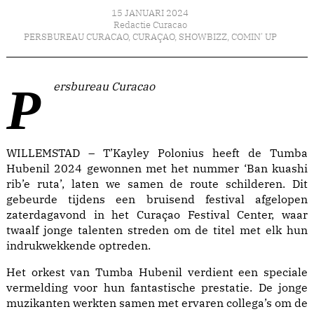
15 JANUARI 2024
Redactie Curacao
PERSBUREAU CURACAO
,
CURAÇAO
,
SHOWBIZZ
,
COMIN' UP
Persbureau Curacao
WILLEMSTAD – T’Kayley Polonius heeft de Tumba
Hubenil 2024 gewonnen met het nummer ‘Ban kuashi
rib’e ruta’, laten we samen de route schilderen. Dit
gebeurde tijdens een bruisend festival afgelopen
zaterdagavond in het Curaçao Festival Center, waar
twaalf jonge talenten streden om de titel met elk hun
indrukwekkende optreden.
Het orkest van Tumba Hubenil verdient een speciale
vermelding voor hun fantastische prestatie. De jonge
muzikanten werkten samen met ervaren collega’s om de