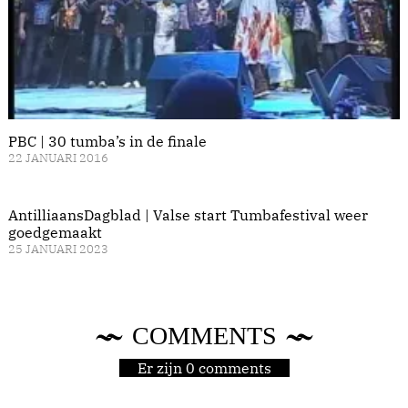
PBC | 30 tumba’s in de finale
22 JANUARI 2016
AntilliaansDagblad | Valse start Tumbafestival weer
goedgemaakt
25 JANUARI 2023
COMMENTS
Er zijn 0 comments