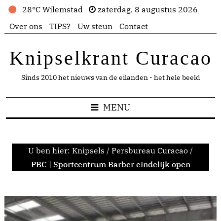
28°C Wilemstad
zaterdag, 8 augustus 2026
Over ons
TIPS?
Uw steun
Contact
Knipselkrant Curacao
Sinds 2010 het nieuws van de eilanden - het hele beeld
MENU
U ben hier:
Knipsels
/
Persbureau Curacao
/
PBC | Sportcentrum Barber eindelijk open