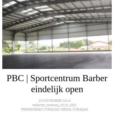
PBC | Sportcentrum Barber
eindelijk open
19 NOVEMBER 2014
redactie_curacao_2010_KKC
PERSBUREAU CURACAO
,
MEDIA
,
CURAÇAO