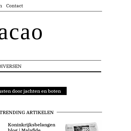
n
Contact
acao
DIVERSEN
sten door jachten en boten
TRENDING ARTIKELEN
Koninkrijksbelangen
blog | Malafide