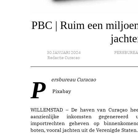
PBC | Ruim een miljoen
jachte
30 JANUARI 2024
PERSBUREA
Redactie Curacao
Persbureau Curacao
Pixabay
WILLEMSTAD – De haven van Curaçao hee
aanzienlijke inkomsten gegenereerd u
importrechten geheven op binnenkomen
boten, vooral jachten uit de Verenigde Staten.