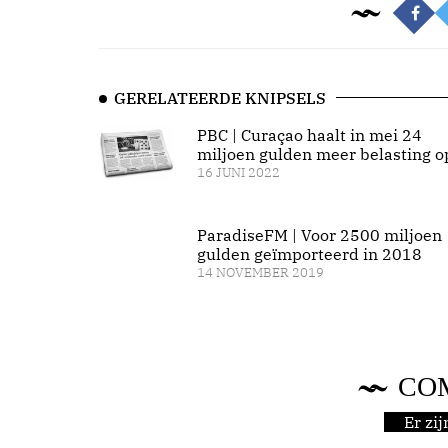
GERELATEERDE KNIPSELS
PBC | Curaçao haalt in mei 24
miljoen gulden meer belasting o
16 JUNI 2022
ParadiseFM | Voor 2500 miljoen
gulden geïmporteerd in 2018
14 NOVEMBER 2019
CO
Er zi