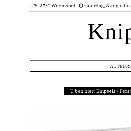
27°C Wilemstad
zaterdag, 8 augustu
Kni
AUTEUR
U ben hier:
Knipsels
/
Pers