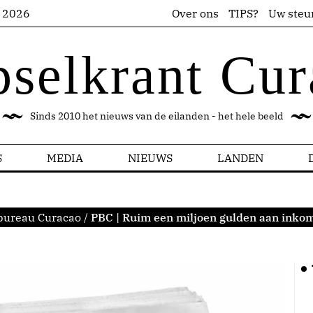
s 2026
Over ons
TIPS?
Uw steu
pselkrant Cur
Sinds 2010 het nieuws van de eilanden - het hele beeld
S
MEDIA
NIEUWS
LANDEN
bureau Curacao
/
PBC | Ruim een miljoen gulden aan inkom