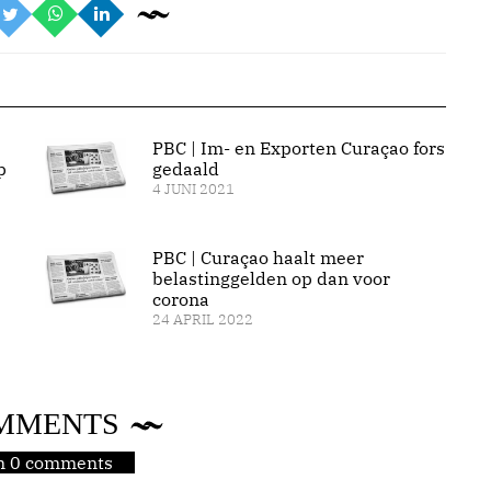
PBC | Im- en Exporten Curaçao fors
p
gedaald
4 JUNI 2021
PBC | Curaçao haalt meer
belastinggelden op dan voor
corona
24 APRIL 2022
MMENTS
jn 0 comments