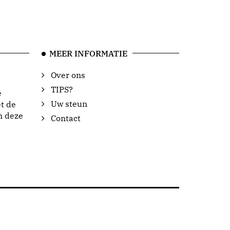
MEER INFORMATIE
Over ons
TIPS?
e
Uw steun
t de
n deze
Contact