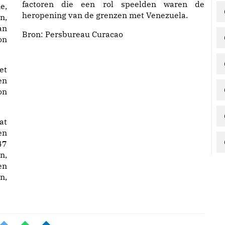
factoren die een rol speelden waren de
e,
heropening van de grenzen met Venezuela.
n,
an
Bron:
Persbureau Curacao
on
et
en
on
at
en
47
n,
en
n,