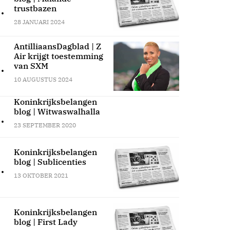
.
trustbazen
28 JANUARI 2024
AntilliaansDagblad | Z
Air krijgt toestemming
.
van SXM
10 AUGUSTUS 2024
Koninkrijksbelangen
blog | Witwaswalhalla
.
23 SEPTEMBER 2020
Koninkrijksbelangen
blog | Sublicenties
.
13 OKTOBER 2021
Koninkrijksbelangen
blog | First Lady
.