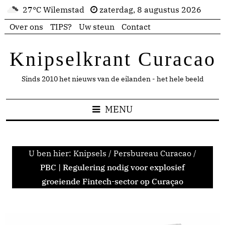
27°C Wilemstad
zaterdag, 8 augustus 2026
Over ons
TIPS?
Uw steun
Contact
Knipselkrant Curacao
Sinds 2010 het nieuws van de eilanden - het hele beeld
MENU
U ben hier:
Knipsels
/
Persbureau Curacao
/
PBC | Regulering nodig voor explosief
groeiende Fintech-sector op Curaçao