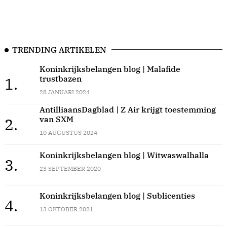
TRENDING ARTIKELEN
Koninkrijksbelangen blog | Malafide
trustbazen
1.
28 JANUARI 2024
AntilliaansDagblad | Z Air krijgt toestemming
van SXM
2.
10 AUGUSTUS 2024
Koninkrijksbelangen blog | Witwaswalhalla
3.
23 SEPTEMBER 2020
Koninkrijksbelangen blog | Sublicenties
4.
13 OKTOBER 2021