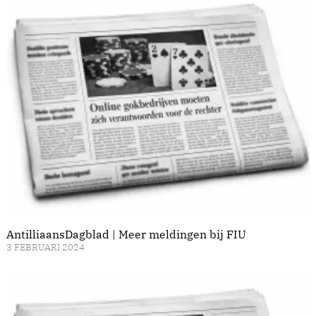
AntilliaansDagblad | Meer meldingen bij FIU
3 FEBRUARI 2024