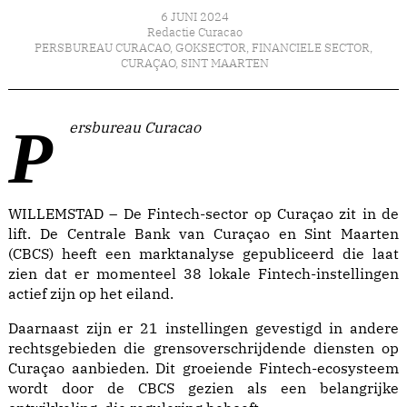
6 JUNI 2024
Redactie Curacao
PERSBUREAU CURACAO
,
GOKSECTOR
,
FINANCIELE SECTOR
,
CURAÇAO
,
SINT MAARTEN
Persbureau Curacao
WILLEMSTAD – De Fintech-sector op Curaçao zit in de
lift. De Centrale Bank van Curaçao en Sint Maarten
(CBCS) heeft een marktanalyse gepubliceerd die laat
zien dat er momenteel 38 lokale Fintech-instellingen
actief zijn op het eiland.
Daarnaast zijn er 21 instellingen gevestigd in andere
rechtsgebieden die grensoverschrijdende diensten op
Curaçao aanbieden. Dit groeiende Fintech-ecosysteem
wordt door de CBCS gezien als een belangrijke