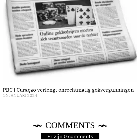
PBC | Curaçao verlengt onrechtmatig gokvergunningen
16 JANUARI 2024
COMMENTS
Er zijn 0 comments