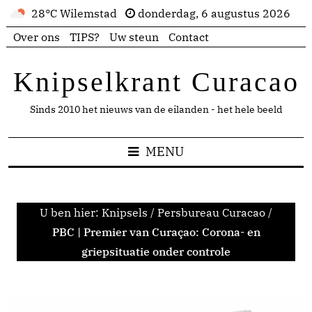
28°C Wilemstad
donderdag, 6 augustus 2026
Over ons
TIPS?
Uw steun
Contact
Knipselkrant Curacao
Sinds 2010 het nieuws van de eilanden - het hele beeld
MENU
U ben hier:
Knipsels
/
Persbureau Curacao
/
PBC | Premier van Curaçao: Corona- en
griepsituatie onder controle