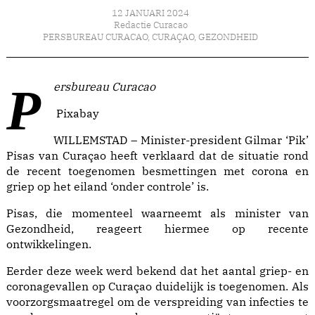
12 JANUARI 2024
Redactie Curacao
PERSBUREAU CURACAO
,
CURAÇAO
,
GEZONDHEID
Persbureau Curacao
Pixabay
WILLEMSTAD – Minister-president Gilmar ‘Pik’
Pisas van Curaçao heeft verklaard dat de situatie rond
de recent toegenomen besmettingen met corona en
griep op het eiland ‘onder controle’ is.
Pisas, die momenteel waarneemt als minister van
Gezondheid, reageert hiermee op recente
ontwikkelingen.
Eerder deze week werd bekend dat het aantal griep- en
coronagevallen op Curaçao duidelijk is toegenomen. Als
voorzorgsmaatregel om de verspreiding van infecties te