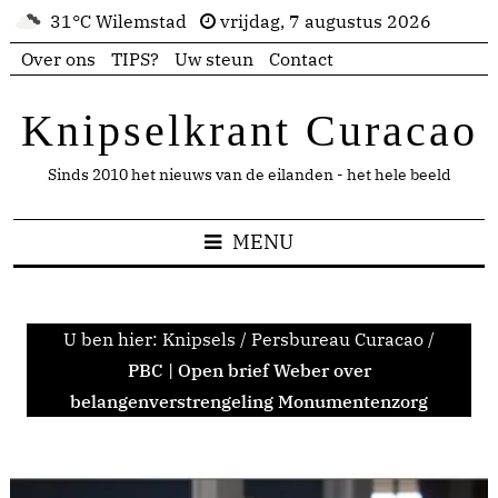
31°C Wilemstad
vrijdag, 7 augustus 2026
Over ons
TIPS?
Uw steun
Contact
Knipselkrant Curacao
Sinds 2010 het nieuws van de eilanden - het hele beeld
MENU
U ben hier:
Knipsels
/
Persbureau Curacao
/
PBC | Open brief Weber over
belangenverstrengeling Monumentenzorg