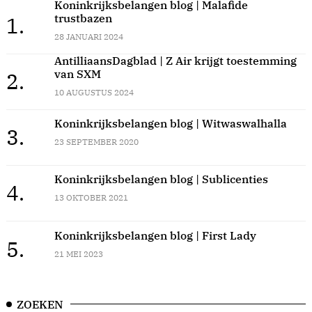
Koninkrijksbelangen blog | Malafide
trustbazen
1.
28 JANUARI 2024
AntilliaansDagblad | Z Air krijgt toestemming
van SXM
2.
10 AUGUSTUS 2024
Koninkrijksbelangen blog | Witwaswalhalla
3.
23 SEPTEMBER 2020
Koninkrijksbelangen blog | Sublicenties
4.
13 OKTOBER 2021
Koninkrijksbelangen blog | First Lady
5.
21 MEI 2023
ZOEKEN