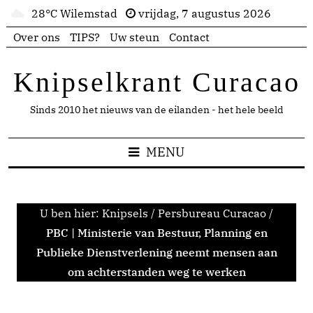
28°C Wilemstad
vrijdag, 7 augustus 2026
Over ons
TIPS?
Uw steun
Contact
Knipselkrant Curacao
Sinds 2010 het nieuws van de eilanden - het hele beeld
MENU
U ben hier:
Knipsels
/
Persbureau Curacao
/
PBC | Ministerie van Bestuur, Planning en
Publieke Dienstverlening neemt mensen aan
om achterstanden weg te werken