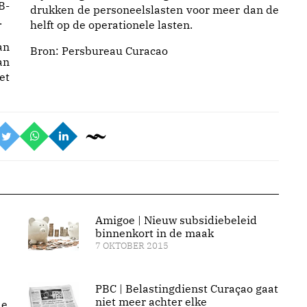
B-
drukken de personeelslasten voor meer dan de
.
helft op de operationele lasten.
an
Bron:
Persbureau Curacao
an
et
Amigoe | Nieuw subsidiebeleid
binnenkort in de maak
7 OKTOBER 2015
PBC | Belastingdienst Curaçao gaat
niet meer achter elke
de