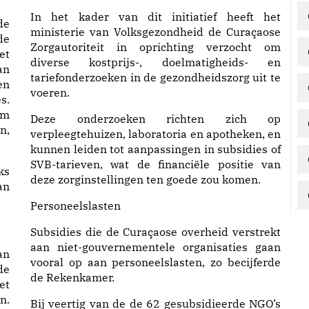
In het kader van dit initiatief heeft het
de
ministerie van Volksgezondheid de Curaçaose
de
Zorgautoriteit in oprichting verzocht om
et
diverse kostprijs-, doelmatigheids- en
an
tariefonderzoeken in de gezondheidszorg uit te
en
voeren.
s.
om
Deze onderzoeken richten zich op
n,
verpleegtehuizen, laboratoria en apotheken, en
kunnen leiden tot aanpassingen in subsidies of
SVB-tarieven, wat de financiële positie van
ks
deze zorginstellingen ten goede zou komen.
an
Personeelslasten
Subsidies die de Curaçaose overheid verstrekt
aan niet-gouvernementele organisaties gaan
an
vooral op aan personeelslasten, zo becijferde
de
de Rekenkamer.
et
n.
Bij veertig van de de 62 gesubsidieerde NGO’s