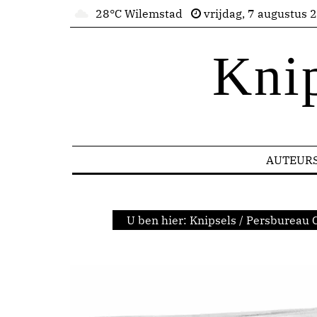
28°C Wilemstad
vrijdag, 7 augustus 
Kni
AUTEUR
U ben hier:
Knipsels
/
Persbureau 