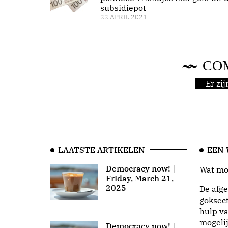
subsidiepot
22 APRIL 2021
CO
Er zi
LAATSTE ARTIKELEN
EEN
Democracy now! |
Wat moo
Friday, March 21,
2025
De afge
goksect
hulp va
mogeli
Democracy now! |