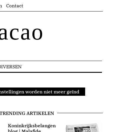
n
Contact
acao
DIVERSEN
instellingen worden niet meer geïnd
TRENDING ARTIKELEN
Koninkrijksbelangen
blog | Malafide