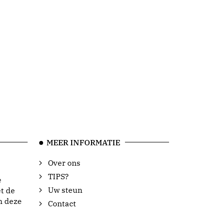
MEER INFORMATIE
Over ons
TIPS?
e
Uw steun
t de
n deze
Contact