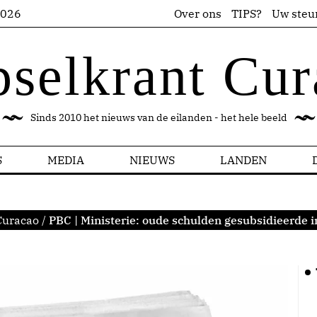
2026
Over ons
TIPS?
Uw steu
pselkrant Cur
Sinds 2010 het nieuws van de eilanden - het hele beeld
S
MEDIA
NIEUWS
LANDEN
Curacao
/
PBC | Ministerie: oude schulden gesubsidieerde 