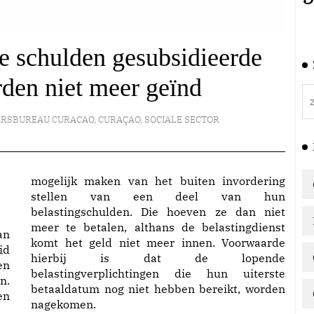
e schulden gesubsidieerde
rden niet meer geïnd
ERSBUREAU CURACAO
,
CURAÇAO
,
SOCIALE SECTOR
mogelijk maken van het buiten invordering
stellen van een deel van hun
belastingschulden. Die hoeven ze dan niet
meer te betalen, althans de belastingdienst
an
komt het geld niet meer innen. Voorwaarde
id
hierbij is dat de lopende
en
belastingverplichtingen die hun uiterste
n.
betaaldatum nog niet hebben bereikt, worden
en
nagekomen.