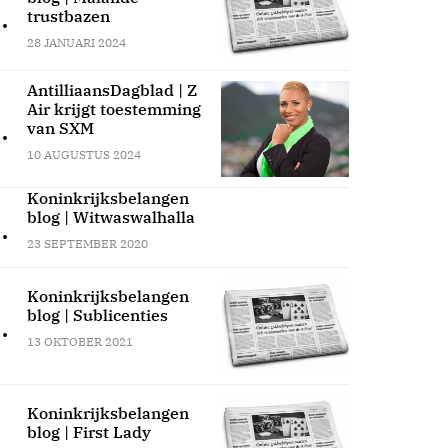
.
trustbazen
28 JANUARI 2024
AntilliaansDagblad | Z
Air krijgt toestemming
.
van SXM
10 AUGUSTUS 2024
Koninkrijksbelangen
blog | Witwaswalhalla
.
23 SEPTEMBER 2020
Koninkrijksbelangen
blog | Sublicenties
.
13 OKTOBER 2021
Koninkrijksbelangen
blog | First Lady
.