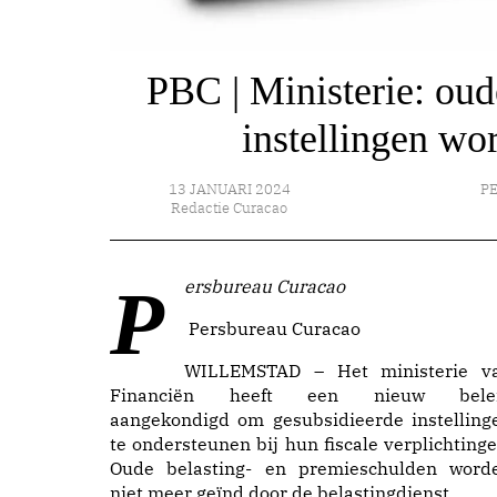
PBC | Ministerie: oud
instellingen wo
13 JANUARI 2024
P
Redactie Curacao
Persbureau Curacao
Persbureau Curacao
WILLEMSTAD – Het ministerie v
Financiën heeft een nieuw bele
aangekondigd om gesubsidieerde instelling
te ondersteunen bij hun fiscale verplichtinge
Oude belasting- en premieschulden word
niet meer geïnd door de belastingdienst.