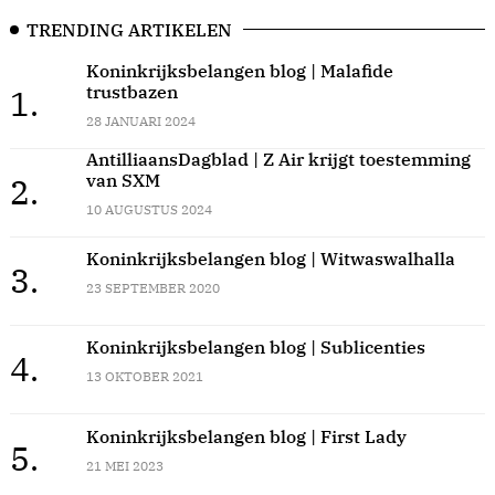
TRENDING ARTIKELEN
Koninkrijksbelangen blog | Malafide
trustbazen
1.
28 JANUARI 2024
AntilliaansDagblad | Z Air krijgt toestemming
van SXM
2.
10 AUGUSTUS 2024
Koninkrijksbelangen blog | Witwaswalhalla
3.
23 SEPTEMBER 2020
Koninkrijksbelangen blog | Sublicenties
4.
13 OKTOBER 2021
Koninkrijksbelangen blog | First Lady
5.
21 MEI 2023