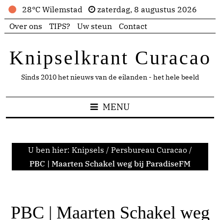
28°C Wilemstad
zaterdag, 8 augustus 2026
Over ons
TIPS?
Uw steun
Contact
Knipselkrant Curacao
Sinds 2010 het nieuws van de eilanden - het hele beeld
MENU
U ben hier:
Knipsels
/
Persbureau Curacao
/
PBC | Maarten Schakel weg bij ParadiseFM
PBC | Maarten Schakel weg