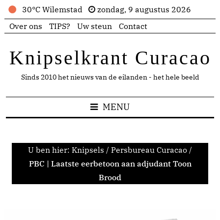
30°C Wilemstad
zondag, 9 augustus 2026
Over ons
TIPS?
Uw steun
Contact
Knipselkrant Curacao
Sinds 2010 het nieuws van de eilanden - het hele beeld
MENU
U ben hier:
Knipsels
/
Persbureau Curacao
/
PBC | Laatste eerbetoon aan adjudant Toon
Brood