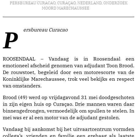
PERSBUREAU CURACAO
,
CURAÇAO
,
NEDERLAND
,
ONDERZOEK
MOORD MARECHAUSSEE
Persbureau Curacao
ROOSENDAAL – Vandaag is in Roosendaal een
emotioneel afscheid genomen van adjudant Toon Brood.
De rouwstoet, begeleid door een motorescorte van de
Koninklijke Marechaussee, trok veel bekijks en respect
van omstanders.
Brood (49) werd op vrijdagavond 31 mei doodgeschoten
in zijn eigen huis op Curaçao. Drie mannen waren daar
binnengedrongen, vermoedelijk om spullen te stelen. In
mei was er al een motor van de adjudant gestolen.
Vandaag bij aankomst bij het uitvaartcentrum vormden
collega’s, vrienden en familie een erehaag als laatste