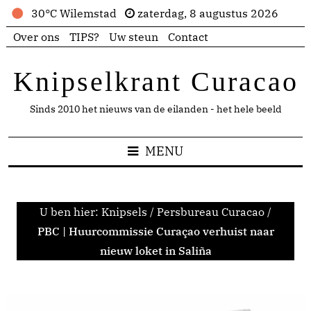
30°C Wilemstad
zaterdag, 8 augustus 2026
Over ons
TIPS?
Uw steun
Contact
Knipselkrant Curacao
Sinds 2010 het nieuws van de eilanden - het hele beeld
MENU
U ben hier:
Knipsels
/
Persbureau Curacao
/
PBC | Huurcommissie Curaçao verhuist naar
nieuw loket in Saliña