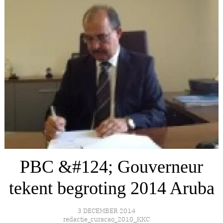
PBC &#124; Gouverneur
tekent begroting 2014 Aruba
3 DECEMBER 2014
redactie_curacao_2010_KKC