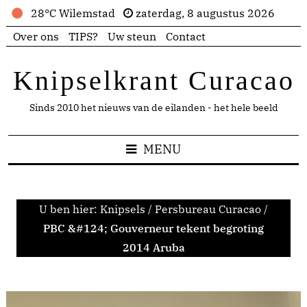
28°C Wilemstad
zaterdag, 8 augustus 2026
Over ons
TIPS?
Uw steun
Contact
Knipselkrant Curacao
Sinds 2010 het nieuws van de eilanden - het hele beeld
MENU
U ben hier:
Knipsels
/
Persbureau Curacao
/
PBC &#124; Gouverneur tekent begroting
2014 Aruba