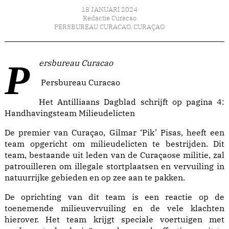
18 JANUARI 2024
Redactie Curacao
PERSBUREAU CURACAO
,
CURAÇAO
Persbureau Curacao
Persbureau Curacao
Het Antilliaans Dagblad schrijft op pagina 4:
Handhavingsteam Milieudelicten
De premier van Curaçao, Gilmar ‘Pik’ Pisas, heeft een
team opgericht om milieudelicten te bestrijden. Dit
team, bestaande uit leden van de Curaçaose militie, zal
patrouilleren om illegale stortplaatsen en vervuiling in
natuurrijke gebieden en op zee aan te pakken.
De oprichting van dit team is een reactie op de
toenemende milieuvervuiling en de vele klachten
hierover. Het team krijgt speciale voertuigen met