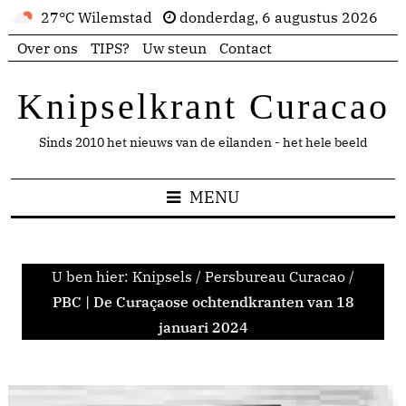
27°C Wilemstad
donderdag, 6 augustus 2026
Over ons
TIPS?
Uw steun
Contact
Knipselkrant Curacao
Sinds 2010 het nieuws van de eilanden - het hele beeld
MENU
U ben hier:
Knipsels
/
Persbureau Curacao
/
PBC | De Curaçaose ochtendkranten van 18
januari 2024