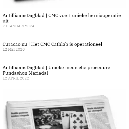
AntilliaansDagblad | CMC voert unieke herniaoperatie
uit
23 JANUARI 2024
Curacao.nu | Het CMC Cathlab is operationeel
12 MEI 2020
AntilliaansDagblad | Unieke medische procedure
Fundashon Mariadal
12 APRIL 2022