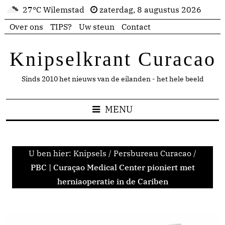
27°C Wilemstad
zaterdag, 8 augustus 2026
Over ons
TIPS?
Uw steun
Contact
Knipselkrant Curacao
Sinds 2010 het nieuws van de eilanden - het hele beeld
MENU
U ben hier:
Knipsels
/
Persbureau Curacao
/
PBC | Curaçao Medical Center pioniert met
herniaoperatie in de Cariben