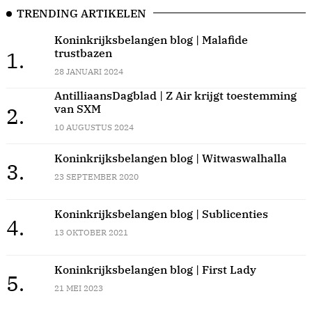
TRENDING ARTIKELEN
Koninkrijksbelangen blog | Malafide
trustbazen
1.
28 JANUARI 2024
AntilliaansDagblad | Z Air krijgt toestemming
van SXM
2.
10 AUGUSTUS 2024
Koninkrijksbelangen blog | Witwaswalhalla
3.
23 SEPTEMBER 2020
Koninkrijksbelangen blog | Sublicenties
4.
13 OKTOBER 2021
Koninkrijksbelangen blog | First Lady
5.
21 MEI 2023