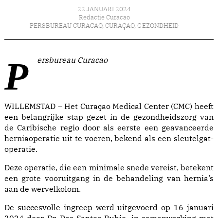
22 JANUARI 2024
Redactie Curacao
PERSBUREAU CURACAO
,
CURAÇAO
,
GEZONDHEID
Persbureau Curacao
WILLEMSTAD – Het Curaçao Medical Center (CMC) heeft
een belangrijke stap gezet in de gezondheidszorg van
de Caribische regio door als eerste een geavanceerde
herniaoperatie uit te voeren, bekend als een sleutelgat-
operatie.
Deze operatie, die een minimale snede vereist, betekent
een grote vooruitgang in de behandeling van hernia’s
aan de wervelkolom.
De succesvolle ingreep werd uitgevoerd op 16 januari