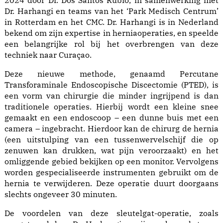
2024 door Dr. Dos Santos Rubio, in samenwerking met
Dr. Harhangi en teams van het ‘Park Medisch Centrum’
in Rotterdam en het CMC. Dr. Harhangi is in Nederland
bekend om zijn expertise in herniaoperaties, en speelde
een belangrijke rol bij het overbrengen van deze
techniek naar Curaçao.
Deze nieuwe methode, genaamd Percutane
Transforaminale Endoscopische Discectomie (PTED), is
een vorm van chirurgie die minder ingrijpend is dan
traditionele operaties. Hierbij wordt een kleine snee
gemaakt en een endoscoop – een dunne buis met een
camera – ingebracht. Hierdoor kan de chirurg de hernia
(een uitstulping van een tussenwervelschijf die op
zenuwen kan drukken, wat pijn veroorzaakt) en het
omliggende gebied bekijken op een monitor. Vervolgens
worden gespecialiseerde instrumenten gebruikt om de
hernia te verwijderen. Deze operatie duurt doorgaans
slechts ongeveer 30 minuten.
De voordelen van deze sleutelgat-operatie, zoals