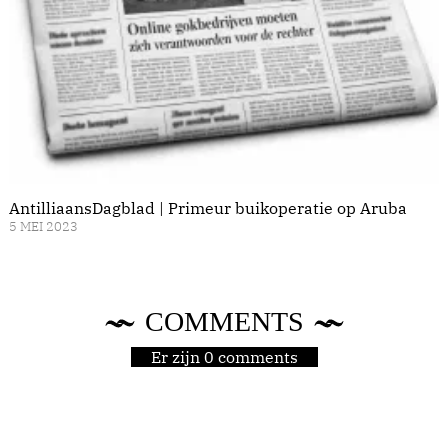
AntilliaansDagblad | Primeur buikoperatie op Aruba
5 MEI 2023
COMMENTS
Er zijn 0 comments