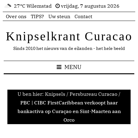
27°C Wilemstad
vrijdag, 7 augustus 2026
Over ons
TIPS?
Uw steun
Contact
Knipselkrant Curacao
Sinds 2010 het nieuws van de eilanden - het hele beeld
MENU
U ben hier:
Knipsels
/
Persbureau Curacao
/
PBC | CIBC FirstCaribbean verkoopt haar
bankactiva op Curaçao en Sint-Maarten aan
Orco