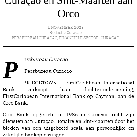
Curaçao en Sint-Maarten aan
Orco
1 NOVEMBER 2023
Redactie Curacao
PERSBUREAU CURACAO
,
FINANCIELE SECTOR
,
CURAÇAO
Persbureau Curacao
Persbureau Curacao
BRIDGETOWN – FirstCaribbean International
Bank verkoopt haar dochteronderneming,
FirstCaribbean International Bank op Cayman, aan de
Orco Bank.
Orco Bank, opgericht in 1986 in Curaçao, richt zijn
diensten aan Curaçao, Bonaire en Sint-Maarten door het
bieden van een uitgebreid scala aan persoonlijke en
zakelijke bankoplossingen.