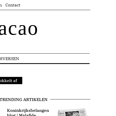
n
Contact
acao
DIVERSEN
okkelt af
TRENDING ARTIKELEN
Koninkrijksbelangen
blog | Malafide