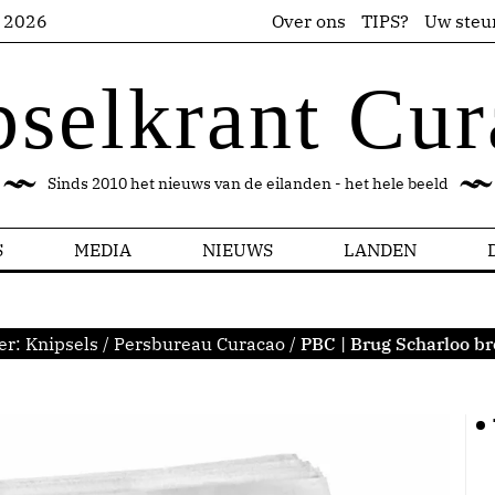
s 2026
Over ons
TIPS?
Uw steu
pselkrant Cur
Sinds 2010 het nieuws van de eilanden - het hele beeld
S
MEDIA
NIEUWS
LANDEN
er:
Knipsels
/
Persbureau Curacao
/
PBC | Brug Scharloo br