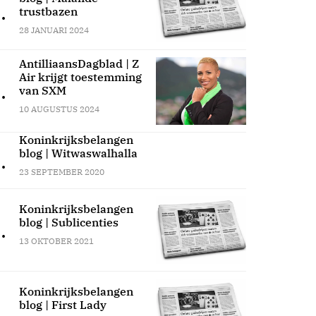
.
trustbazen
28 JANUARI 2024
AntilliaansDagblad | Z
Air krijgt toestemming
.
van SXM
10 AUGUSTUS 2024
Koninkrijksbelangen
blog | Witwaswalhalla
.
23 SEPTEMBER 2020
Koninkrijksbelangen
blog | Sublicenties
.
13 OKTOBER 2021
Koninkrijksbelangen
blog | First Lady
.