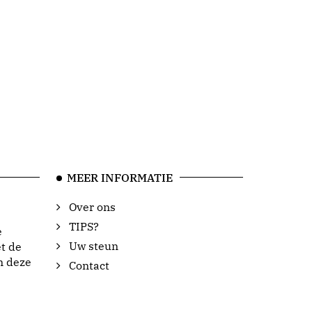
MEER INFORMATIE
Over ons
TIPS?
e
Uw steun
t de
n deze
Contact