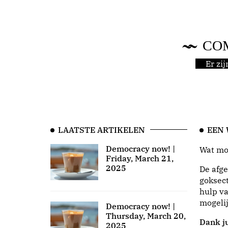
CO
Er zi
LAATSTE ARTIKELEN
EEN
Democracy now! |
Wat moo
Friday, March 21,
2025
De afge
goksect
hulp va
mogeli
Democracy now! |
Thursday, March 20,
Dank ju
2025