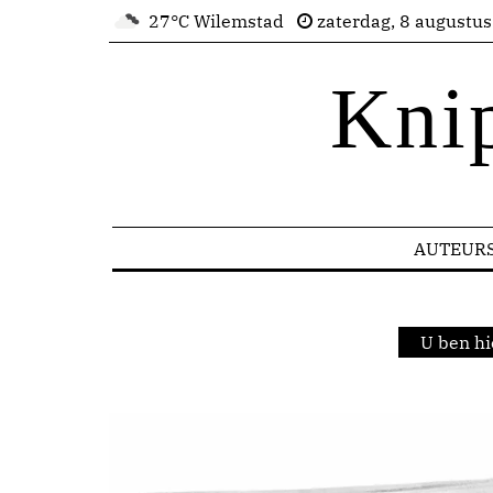
27°C Wilemstad
zaterdag, 8 augustu
Kni
AUTEUR
U ben hi