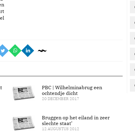
en
rt
el
t
PBC | Wilhelminabrug een
ochtendje dicht
20 DECEMBER 2017
Bruggen op het eiland in zeer
slechte staat’
12 AUGUSTUS 2012