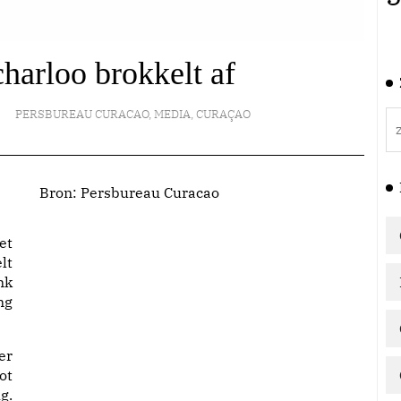
harloo brokkelt af
PERSBUREAU CURACAO
,
MEDIA
,
CURAÇAO
Bron:
Persbureau Curacao
et
lt
nk
ng
er
ot
g.