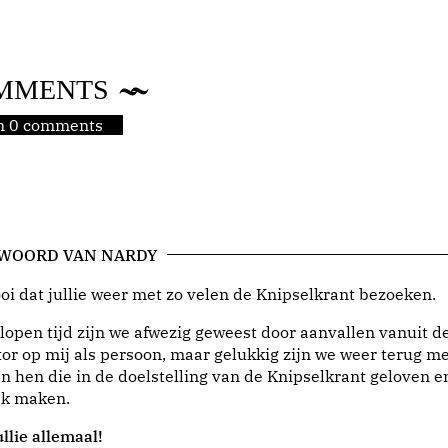
MMENTS
jn 0 comments
 WOORD VAN NARDY
i dat jullie weer met zo velen de Knipselkrant bezoeken.
lopen tijd zijn we afwezig geweest door aanvallen vanuit d
or op mij als persoon, maar gelukkig zijn we weer terug me
n hen die in de doelstelling van de Knipselkrant geloven e
jk maken.
llie allemaal!