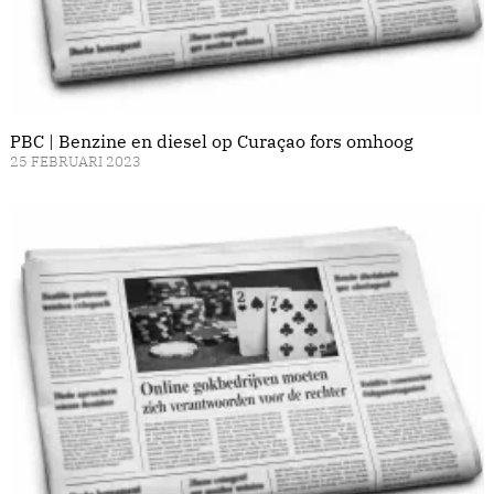
PBC | Benzine en diesel op Curaçao fors omhoog
25 FEBRUARI 2023