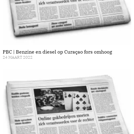
PBC | Benzine en diesel op Curaçao fors omhoog
24 MAART 2022