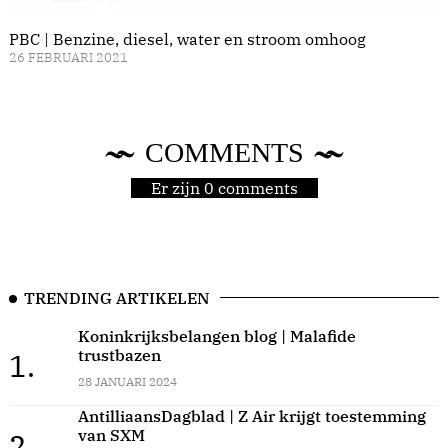
PBC | Benzine, diesel, water en stroom omhoog
26 FEBRUARI 2021
COMMENTS
Er zijn 0 comments
TRENDING ARTIKELEN
Koninkrijksbelangen blog | Malafide
trustbazen
1.
28 JANUARI 2024
AntilliaansDagblad | Z Air krijgt toestemming
van SXM
2.