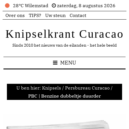
28°C Wilemstad
zaterdag, 8 augustus 2026
Over ons
TIPS?
Uw steun
Contact
Knipselkrant Curacao
Sinds 2010 het nieuws van de eilanden - het hele beeld
MENU
U ben hier:
Knipsels
/
Persbureau Curacao
/
PBC | Benzine dubbeltje duurder