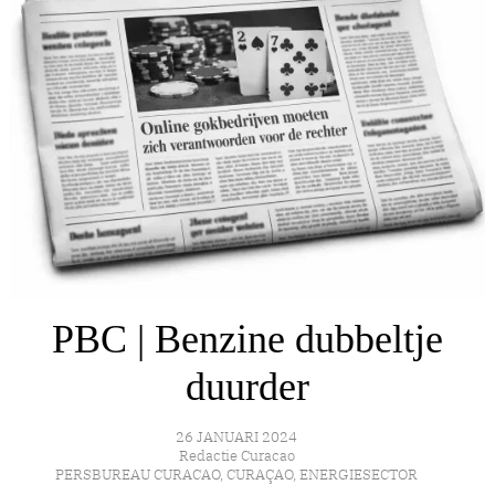
PBC | Benzine dubbeltje
duurder
26 JANUARI 2024
Redactie Curacao
PERSBUREAU CURACAO
,
CURAÇAO
,
ENERGIESECTOR